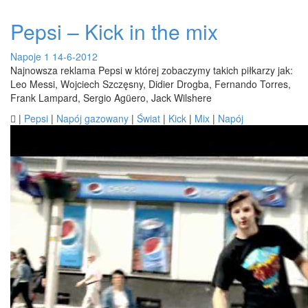
Pepsi – Kick in the mix
Napoje
1
14-6-2012
Najnowsza reklama Pepsi w której zobaczymy takich piłkarzy jak:
Leo Messi, Wojciech Szczęsny, Didier Drogba, Fernando Torres,
Frank Lampard, Sergio Agüero, Jack Wilshere

|
Pepsi
|
Napój gazowany
|
Świat
|
Kick
|
Mix
|
Napój