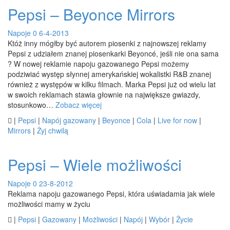
Pepsi – Beyonce Mirrors
Napoje
0
6-4-2013
Któż inny mógłby być autorem piosenki z najnowszej reklamy
Pepsi z udziałem znanej piosenkarki Beyoncé, jeśli nie ona sama
? W nowej reklamie napoju gazowanego Pepsi możemy
podziwiać występ słynnej amerykańskiej wokalistki R&B znanej
również z występów w kilku filmach. Marka Pepsi już od wielu lat
w swoich reklamach stawia głownie na największe gwiazdy,
stosunkowo…
Zobacz więcej

|
Pepsi
|
Napój gazowany
|
Beyonce
|
Cola
|
Live for now
|
Mirrors
|
Żyj chwilą
Pepsi – Wiele możliwości
Napoje
0
23-8-2012
Reklama napoju gazowanego Pepsi, która uświadamia jak wiele
możliwości mamy w życiu

|
Pepsi
|
Gazowany
|
Możliwości
|
Napój
|
Wybór
|
Życie