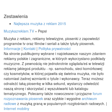
Zestawienia
Najlepsza muzyka z reklam 2015
Muzykazreklam.TV
»
Pepsi
Muzyka z reklam, reklamy telewizyjne, piosenki z zapowiedzi
programów tv oraz filmów i seriali a także tytuły piosenek.
Informacje
|
Kontakt
|
Polityka prywatności
Na stronie publikujemy wybrane i najciekawsze naszym zdaniem
reklamy polskie i zagraniczne, w których wykorzystano podkłady
muzyczne. Z pewnością nie jednokrotnie oglądała/eś w telewizji
reklamę jakiegoś produktu - np. samochodu, sieci komórkowej
czy kosmetyków, w której pojawiła się świetna muzyka, nie było
natomiast żadnej wzmianki o tytule i wykonawcy. Teraz możesz
odnaleźć taką piosenkę w kilka sekund, wystarczy odwiedzić
naszą stronę i skorzystać z wyszukiwarki lub katalogu
tematycznego. Polecamy także nowoczesne i przyjazne
forum
rozpoznawania piosenek
oraz szybkie i wygodne
archiwum
radiowe
z muzyką graną w popularnych rozgłośniach radowych. |
Internet mobilny