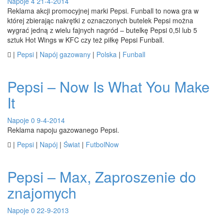
Napoje
4
21-4-2014
Reklama akcji promocyjnej marki Pepsi. Funball to nowa gra w
której zbierając nakrętki z oznaczonych butelek Pepsi można
wygrać jedną z wielu fajnych nagród – butelkę Pepsi 0,5l lub 5
sztuk Hot Wings w KFC czy też piłkę Pepsi Funball.

|
Pepsi
|
Napój gazowany
|
Polska
|
Funball
Pepsi – Now Is What You Make
It
Napoje
0
9-4-2014
Reklama napoju gazowanego Pepsi.

|
Pepsi
|
Napój
|
Świat
|
FutbolNow
Pepsi – Max, Zaproszenie do
znajomych
Napoje
0
22-9-2013