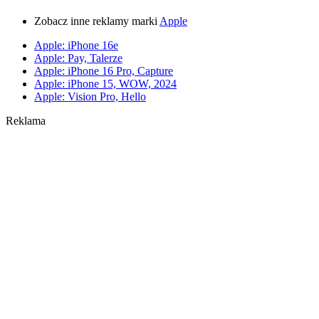
Zobacz inne reklamy marki
Apple
Apple: iPhone 16e
Apple: Pay, Talerze
Apple: iPhone 16 Pro, Capture
Apple: iPhone 15, WOW, 2024
Apple: Vision Pro, Hello
Reklama