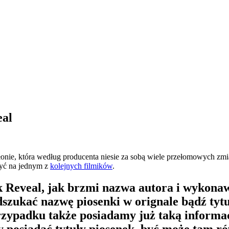
eal
, która według producenta niesie za sobą wiele przełomowych zmian 
zyć na jednym z
kolejnych filmików
.
ok Reveal, jak brzmi nazwa autora i wykona
zukać nazwę piosenki w orignale bądź tytu
rzypadku także posiadamy już taką informac
y posiadać tytuły piosenek, być może tam r