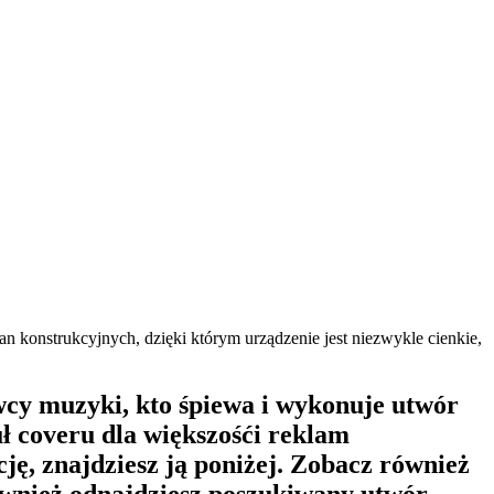
konstrukcyjnych, dzięki którym urządzenie jest niezwykle cienkie,
wcy muzyki, kto śpiewa i wykonuje utwór
ł coveru dla większośći reklam
ję, znajdziesz ją poniżej. Zobacz również
ównież odnajdziesz poszukiwany utwór.