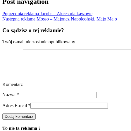
Post navigation
Poprzednia reklama
Jacobs – Akcesoria kawowe
Następna reklama
Mosso – Majonez Napoleoński, Majo Majo
Co sądzisz o tej reklamie?
Twój e-mail nie zostanie opublikowany.
Komentarz
Nazwa
*
Adres E-mail
*
To nie ta reklama ?