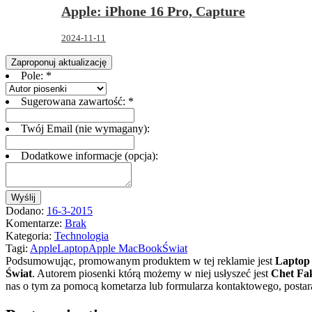
Apple: iPhone 16 Pro, Capture
2024-11-11
Zaproponuj aktualizację
Pole:
*
Sugerowana zawartość:
*
Twój Email (nie wymagany):
Dodatkowe informacje (opcja):
Wyślij
Dodano:
16-3-2015
Komentarze:
Brak
Kategoria:
Technologia
Tagi:
Apple
Laptop
Apple MacBook
Świat
Podsumowując, promowanym produktem w tej reklamie jest
Laptop
Świat
.
Autorem piosenki którą możemy w niej usłyszeć jest
Chet Fa
nas o tym za pomocą kometarza lub formularza kontaktowego, posta