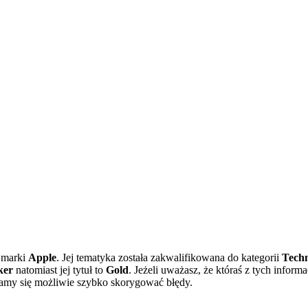
marki
Apple
. Jej tematyka została zakwalifikowana do kategorii
Techn
ker
natomiast jej tytuł to
Gold
. Jeżeli uważasz, że któraś z tych infor
ramy się możliwie szybko skorygować błędy.