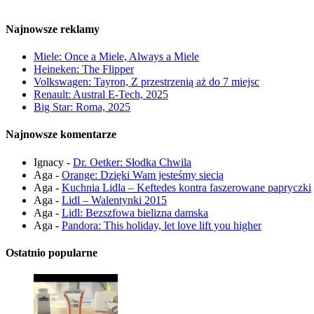
Najnowsze reklamy
Miele: Once a Miele, Always a Miele
Heineken: The Flipper
Volkswagen: Tayron, Z przestrzenią aż do 7 miejsc
Renault: Austral E-Tech, 2025
Big Star: Roma, 2025
Najnowsze komentarze
Ignacy
-
Dr. Oetker: Słodka Chwila
Aga
-
Orange: Dzięki Wam jesteśmy siecią
Aga
-
Kuchnia Lidla – Keftedes kontra faszerowane papryczki
Aga
-
Lidl – Walentynki 2015
Aga
-
Lidl: Bezszfowa bielizna damska
Aga
-
Pandora: This holiday, let love lift you higher
Ostatnio popularne