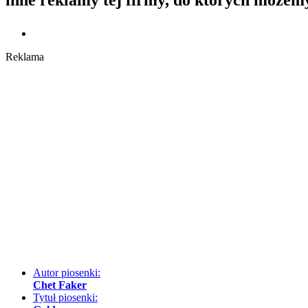
Reklama
Autor piosenki:
Chet Faker
Tytuł piosenki: