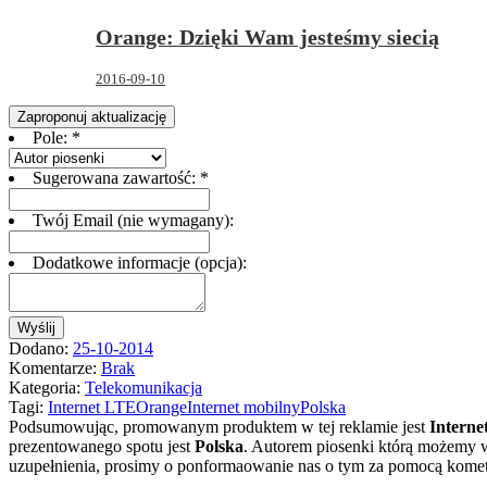
Orange: Dzięki Wam jesteśmy siecią
2016-09-10
Zaproponuj aktualizację
Pole:
*
Sugerowana zawartość:
*
Twój Email (nie wymagany):
Dodatkowe informacje (opcja):
Wyślij
Dodano:
25-10-2014
Komentarze:
Brak
Kategoria:
Telekomunikacja
Tagi:
Internet LTE
Orange
Internet mobilny
Polska
Podsumowując, promowanym produktem w tej reklamie jest
Interne
prezentowanego spotu jest
Polska
.
Autorem piosenki którą możemy w 
uzupełnienia, prosimy o ponformaowanie nas o tym za pomocą komet