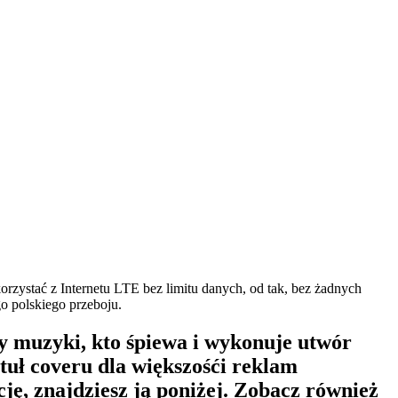
zystać z Internetu LTE bez limitu danych, od tak, bez żadnych
 polskiego przeboju.
cy muzyki, kto śpiewa i wykonuje utwór
uł coveru dla większośći reklam
ję, znajdziesz ją poniżej. Zobacz również