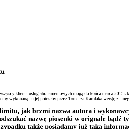
tu
wszyscy klienci usług abonamentowych mogą do końca marca 2015r. kor
my wykonaną na jej potrzeby przez Tomasza Karolaka wersję znanego
z limitu, jak brzmi nazwa autora i wykonaw
szukać nazwę piosenki w orignale bądź tyt
rzypadku także posiadamy już taką informac