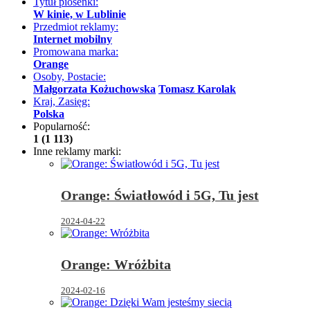
Tytuł piosenki:
W kinie, w Lublinie
Przedmiot reklamy:
Internet mobilny
Promowana marka:
Orange
Osoby, Postacie:
Małgorzata Kożuchowska
Tomasz Karolak
Kraj, Zasięg:
Polska
Popularność:
1 (1 113)
Inne reklamy marki:
Orange: Światłowód i 5G, Tu jest
2024-04-22
Orange: Wróżbita
2024-02-16