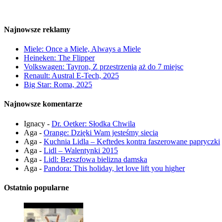
Najnowsze reklamy
Miele: Once a Miele, Always a Miele
Heineken: The Flipper
Volkswagen: Tayron, Z przestrzenią aż do 7 miejsc
Renault: Austral E-Tech, 2025
Big Star: Roma, 2025
Najnowsze komentarze
Ignacy
-
Dr. Oetker: Słodka Chwila
Aga
-
Orange: Dzięki Wam jesteśmy siecią
Aga
-
Kuchnia Lidla – Keftedes kontra faszerowane papryczki
Aga
-
Lidl – Walentynki 2015
Aga
-
Lidl: Bezszfowa bielizna damska
Aga
-
Pandora: This holiday, let love lift you higher
Ostatnio popularne