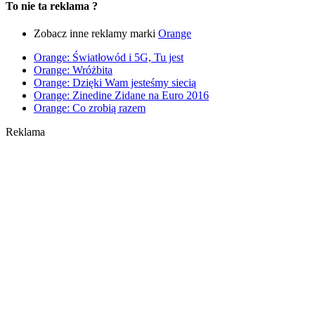
To nie ta reklama ?
Zobacz inne reklamy marki
Orange
Orange: Światłowód i 5G, Tu jest
Orange: Wróżbita
Orange: Dzięki Wam jesteśmy siecią
Orange: Zinedine Zidane na Euro 2016
Orange: Co zrobią razem
Reklama