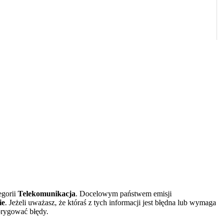
egorii
Telekomunikacja
. Docelowym państwem emisji
ie
. Jeżeli uważasz, że któraś z tych informacji jest błędna lub wymaga
orygować błędy.