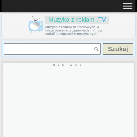
Muzyka z reklam
.TV
Muzyka z reklam tv i radiowych, a
także piosenki z zapowiedzi filmów,
seriali i programów muzycznych.
Reklama