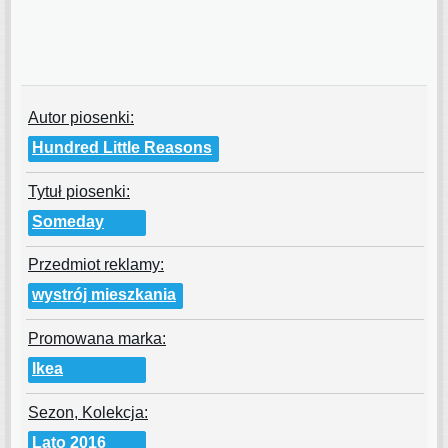
Autor piosenki:
Hundred Little Reasons
Tytuł piosenki:
Someday
Przedmiot reklamy:
wystrój mieszkania
Promowana marka:
Ikea
Sezon, Kolekcja:
Lato 2016