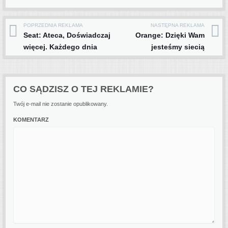
POPRZEDNIA REKLAMA
NASTĘPNA REKLAMA
Post navigation
Seat: Ateca, Doświadczaj
Orange: Dzięki Wam
więcej. Każdego dnia
jesteśmy siecią
CO SĄDZISZ O TEJ REKLAMIE?
Twój e-mail nie zostanie opublikowany.
KOMENTARZ