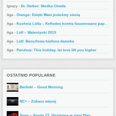
Ignacy
-
Dr. Oetker: Słodka Chwila
Aga
-
Orange: Dzięki Wam jesteśmy siecią
Aga
-
Kuchnia Lidla – Keftedes kontra faszerowane papryczki
Aga
-
Lidl – Walentynki 2015
Aga
-
Lidl: Bezszfowa bielizna damska
Aga
-
Pandora: This holiday, let love lift you higher
OSTATNIO POPULARNE
Berlinki – Good Morning
NC+ – Zobacz więcej
Sony – Xperia Z2, Dostępna w sieci Play