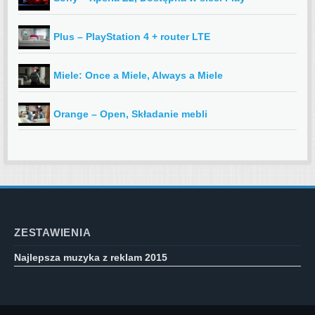
Plus – PlayStation 4 + router LTE
Miele: Once a Miele, Always a Miele
Orange – Open, Składanie mebli
ZESTAWIENIA
Najlepsza muzyka z reklam 2015