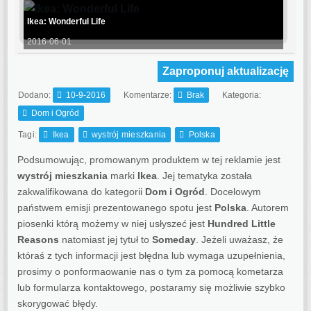
Ikea: Wonderful Life
2016-06-01
Zaproponuj aktualizację
Dodano:
10-9-2016
Komentarze:
Brak
Kategoria:
Dom i Ogród
Tagi:
Ikea
wystrój mieszkania
Polska
Podsumowując, promowanym produktem w tej reklamie jest
wystrój mieszkania
marki
Ikea
. Jej tematyka została
zakwalifikowana do kategorii
Dom i Ogród
. Docelowym
państwem emisji prezentowanego spotu jest
Polska
.
Autorem
piosenki którą możemy w niej usłyszeć jest
Hundred Little
Reasons
natomiast jej tytuł to
Someday
. Jeżeli uważasz, że
któraś z tych informacji jest błędna lub wymaga uzupełnienia,
prosimy o ponformaowanie nas o tym za pomocą kometarza
lub formularza kontaktowego, postaramy się możliwie szybko
skorygować błędy.