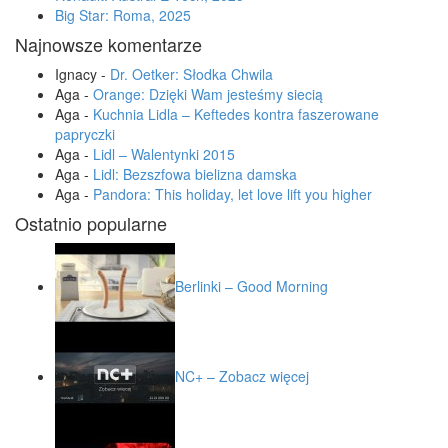
Big Star: Roma, 2025
Najnowsze komentarze
Ignacy
-
Dr. Oetker: Słodka Chwila
Aga
-
Orange: Dzięki Wam jesteśmy siecią
Aga
-
Kuchnia Lidla – Keftedes kontra faszerowane
papryczki
Aga
-
Lidl – Walentynki 2015
Aga
-
Lidl: Bezszfowa bielizna damska
Aga
-
Pandora: This holiday, let love lift you higher
Ostatnio popularne
Berlinki – Good Morning
NC+ – Zobacz więcej