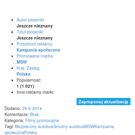
Autor piosenki:
Jeszcze nieznany
Tytuł piosenki:
Jeszcze nieznany
Przedmiot reklamy:
Kampania społeczna
Promowana marka:
MSW
Kraj, Zasięg:
Polska
Popularność:
1 (1 021)
Inne reklamy marki:
Zaproponuj aktualizację
Dodano:
29-6-2014
Komentarze:
Brak
Kategoria:
Filmy promocyjne
Tagi:
Bezpieczny autobus
Smutny autobus
MSW
Kampania
społeczna
Polska