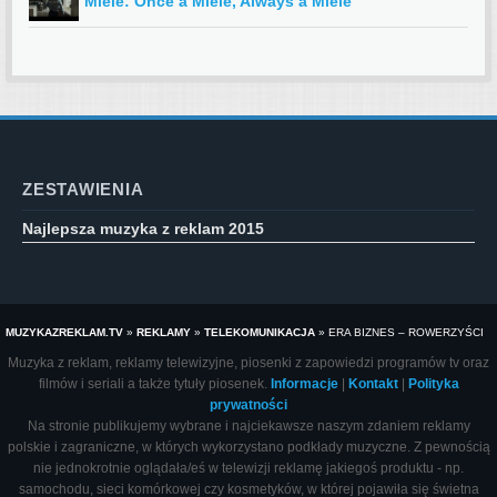
Miele: Once a Miele, Always a Miele
ZESTAWIENIA
Najlepsza muzyka z reklam 2015
MUZYKAZREKLAM.TV
»
REKLAMY
»
TELEKOMUNIKACJA
»
ERA BIZNES – ROWERZYŚCI
Muzyka z reklam, reklamy telewizyjne, piosenki z zapowiedzi programów tv oraz
filmów i seriali a także tytuły piosenek.
Informacje
|
Kontakt
|
Polityka
prywatności
Na stronie publikujemy wybrane i najciekawsze naszym zdaniem reklamy
polskie i zagraniczne, w których wykorzystano podkłady muzyczne. Z pewnością
nie jednokrotnie oglądała/eś w telewizji reklamę jakiegoś produktu - np.
samochodu, sieci komórkowej czy kosmetyków, w której pojawiła się świetna