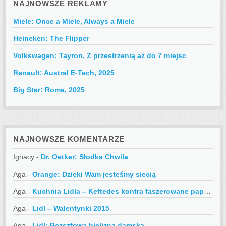
NAJNOWSZE REKLAMY
Miele: Once a Miele, Always a Miele
Heineken: The Flipper
Volkswagen: Tayron, Z przestrzenią aż do 7 miejsc
Renault: Austral E-Tech, 2025
Big Star: Roma, 2025
NAJNOWSZE KOMENTARZE
Ignacy
-
Dr. Oetker: Słodka Chwila
Aga
-
Orange: Dzięki Wam jesteśmy siecią
Aga
-
Kuchnia Lidla – Keftedes kontra faszerowane papryczki
Aga
-
Lidl – Walentynki 2015
Aga
-
Lidl: Bezszfowa bielizna damska