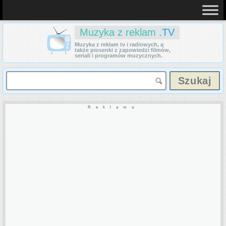
Muzyka z reklam
.TV
Muzyka z reklam tv i radiowych, a
także piosenki z zapowiedzi filmów,
seriali i programów muzycznych.
Reklama