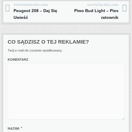
POPRZEDNIA REKLAMA
NASTĘPNA REKLAMA
Post navigation
Peugeot 208 – Daj Się
Piwo Bud Light – Pies
Uwieść
ratownik
CO SĄDZISZ O TEJ REKLAMIE?
Twój e-mail nie zostanie opublikowany.
KOMENTARZ
*
NAZWA