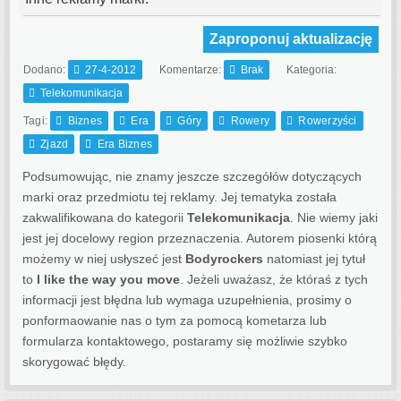
Zaproponuj aktualizację
Dodano:
27-4-2012
Komentarze:
Brak
Kategoria:
Telekomunikacja
Tagi:
Biznes
Era
Góry
Rowery
Rowerzyści
Zjazd
Era Biznes
Podsumowując, nie znamy jeszcze szczegółów dotyczących
marki oraz przedmiotu tej reklamy. Jej tematyka została
zakwalifikowana do kategorii
Telekomunikacja
. Nie wiemy jaki
jest jej docelowy region przeznaczenia.
Autorem piosenki którą
możemy w niej usłyszeć jest
Bodyrockers
natomiast jej tytuł
to
I like the way you move
. Jeżeli uważasz, że któraś z tych
informacji jest błędna lub wymaga uzupełnienia, prosimy o
ponformaowanie nas o tym za pomocą kometarza lub
formularza kontaktowego, postaramy się możliwie szybko
skorygować błędy.