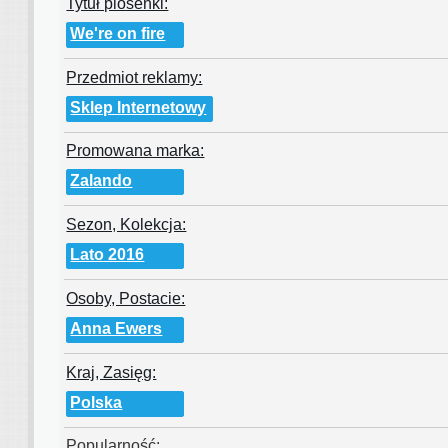
Tytuł piosenki:
We're on fire
Przedmiot reklamy:
Sklep Internetowy
Promowana marka:
Zalando
Sezon, Kolekcja:
Lato 2016
Osoby, Postacie:
Anna Ewers
Kraj, Zasięg:
Polska
Popularność: