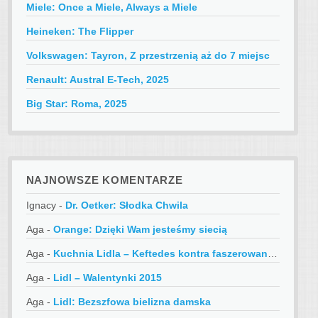
Miele: Once a Miele, Always a Miele
Heineken: The Flipper
Volkswagen: Tayron, Z przestrzenią aż do 7 miejsc
Renault: Austral E-Tech, 2025
Big Star: Roma, 2025
NAJNOWSZE KOMENTARZE
Ignacy
-
Dr. Oetker: Słodka Chwila
Aga
-
Orange: Dzięki Wam jesteśmy siecią
Aga
-
Kuchnia Lidla – Keftedes kontra faszerowane papryczki
Aga
-
Lidl – Walentynki 2015
Aga
-
Lidl: Bezszfowa bielizna damska