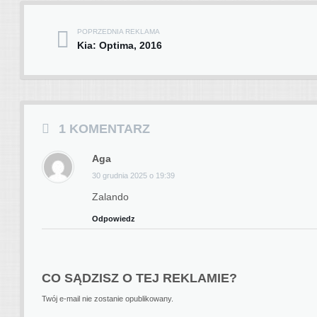
POPRZEDNIA REKLAMA
Post navigation
Kia: Optima, 2016
1 KOMENTARZ
Aga
30 grudnia 2025 o 19:39
Zalando
Odpowiedz
CO SĄDZISZ O TEJ REKLAMIE?
Twój e-mail nie zostanie opublikowany.