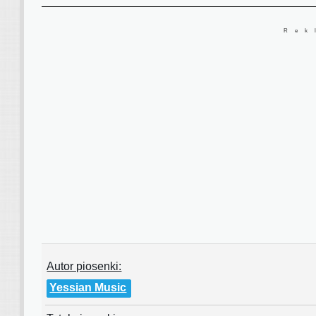
Rek
Autor piosenki:
Yessian Music