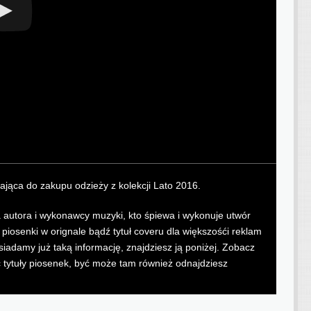
jąca do zakupu odzieży z kolekcji Lato 2016.
wa autora i wykonawcy muzyki, kto śpiewa i wykonuje utwór
osenki w orignale bądź tytuł coveru dla większośći reklam
siadamy już taką informację, znajdziesz ją poniżej. Zobacz
ć tytuły piosenek, być może tam również odnajdziesz