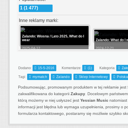
1 (1 477)
Inne reklamy marki:
Zalando: Wiosna / Lato 2025, What do I
wear
Zalando: What do I 
2025-04-12
2024-12-21
Dodano:
15-5-2016
Komentarze:
(1)
Kategoria:
Zak
Tagi:
mymatch
Zalando
Sklep Internetowy
Polska
Podsumowując, promowanym produktem w tej reklamie jest
zakwalifikowana do kategorii
Zakupy
. Docelowym państwem 
którą możemy w niej usłyszeć jest
Yessian Music
natomiast j
informacji jest błędna lub wymaga uzupełnienia, prosimy o
formularza kontaktowego, postaramy się możliwie szybko sk