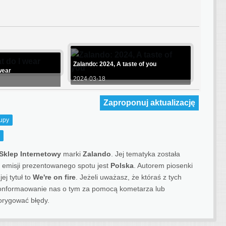
Zalando: 2024, A taste of you
wear
2024-03-18
Zaproponuj aktualizację
upy
Sklep Internetowy
marki
Zalando
. Jej tematyka została
emisji prezentowanego spotu jest
Polska
.
Autorem piosenki
ej tytuł to
We're on fire
. Jeżeli uważasz, że któraś z tych
 ponformaowanie nas o tym za pomocą kometarza lub
orygować błędy.