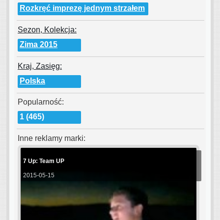
Rozkręć imprezę jednym strzałem
Sezon, Kolekcja:
Zima 2015
Kraj, Zasięg:
Polska
Popularność:
1 (465)
Inne reklamy marki:
7 Up: Team UP
2015-05-15