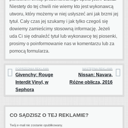
Niestety do tej chwili nie wiemy kto jest wykonawcą
utworu, który możemy w niej usłyszeć ani jak brzmi jej
tytuł. Cały czas jej szukamy i jak tylko czegoś się
dowiemy zamieścimy stosowną informację. Jeżeli
uda Ci się odnaleźć tytuł lub wykonawcę tej piosenki,
prosimy o poinformowanie nas w komentarzu lub za
pomocą formularza.
POPRZEDNIA REKLAMA
NASTĘPNA REKLAMA
Givenchy: Rouge
Nissan: Navara,
Post navigation
Interdit Vinyl, w
Różne oblicza, 2016
Sephora
CO SĄDZISZ O TEJ REKLAMIE?
Twój e-mail nie zostanie opublikowany.