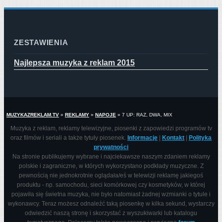
ZESTAWIENIA
Najlepsza muzyka z reklam 2015
MUZYKAZREKLAM.TV
»
REKLAMY
»
NAPOJE
»
7 UP: RAZ, DWA, MIX
Muzyka z reklam, reklamy telewizyjne, piosenki z zapowiedzi programów tv
oraz filmów i seriali a także tytuły piosenek.
Informacje
|
Kontakt
|
Polityka
prywatności
Na stronie publikujemy wybrane i najciekawsze naszym zdaniem reklamy
polskie i zagraniczne, w których wykorzystano podkłady muzyczne. Z
pewnością nie jednokrotnie oglądała/eś w telewizji reklamę jakiegoś
produktu - np. samochodu, sieci komórkowej czy kosmetyków, w której
pojawiła się świetna muzyka, nie było natomiast żadnej wzmianki o tytule i
wykonawcy. Teraz możesz odnaleźć taką piosenkę w kilka sekund, wystarczy
odwiedzić naszą stronę i skorzystać z wyszukiwarki lub katalogu