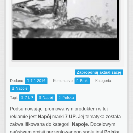
Zaproponuj aktualizację
Dodano:
7-1-2016
Komentarze:
Brak
Kategoria:
Napoje
Tagi:
7 UP
Napój
Polska
Podsumowując, promowanym produktem w tej
reklamie jest
Napój
marki
7 UP
. Jej tematyka została
zakwalifikowana do kategorii
Napoje
. Docelowym
państwem emisji prezentowanego spotu jest
Polska
.