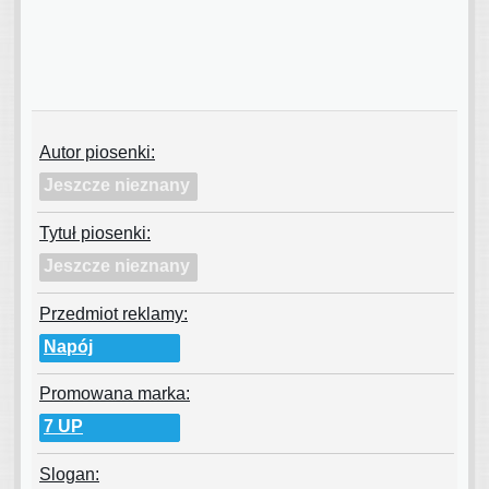
Autor piosenki:
Jeszcze nieznany
Tytuł piosenki:
Jeszcze nieznany
Przedmiot reklamy:
Napój
Promowana marka:
7 UP
Slogan: