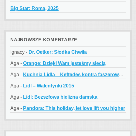
Big Star: Roma, 2025
NAJNOWSZE KOMENTARZE
Ignacy
-
Dr. Oetker: Słodka Chwila
Aga
-
Orange: Dzięki Wam jesteśmy siecią
Aga
-
Kuchnia Lidla – Keftedes kontra faszerowane papryczki
Aga
-
Lidl – Walentynki 2015
Aga
-
Lidl: Bezszfowa bielizna damska
Aga
-
Pandora: This holiday, let love lift you higher