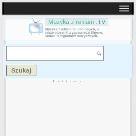
Muzyka z reklam
.TV
Muzyka z reklam tv i radiowych, a
także piosenki z zapowiedzi filmów,
seriali i programów muzycznych.
Reklama