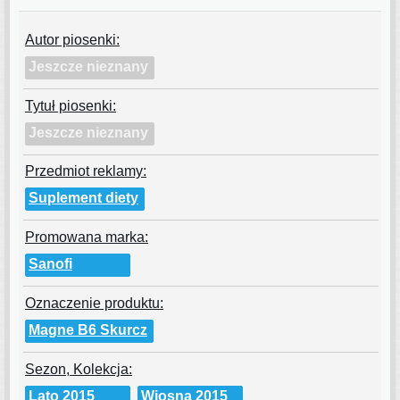
Autor piosenki:
Jeszcze nieznany
Tytuł piosenki:
Jeszcze nieznany
Przedmiot reklamy:
Suplement diety
Promowana marka:
Sanofi
Oznaczenie produktu:
Magne B6 Skurcz
Sezon, Kolekcja:
Lato 2015
Wiosna 2015