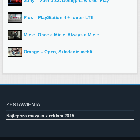
Sony – Xperia Z2, Dostępna w sieci Play
Plus – PlayStation 4 + router LTE
Miele: Once a Miele, Always a Miele
Orange – Open, Składanie mebli
ZESTAWIENIA
Najlepsza muzyka z reklam 2015