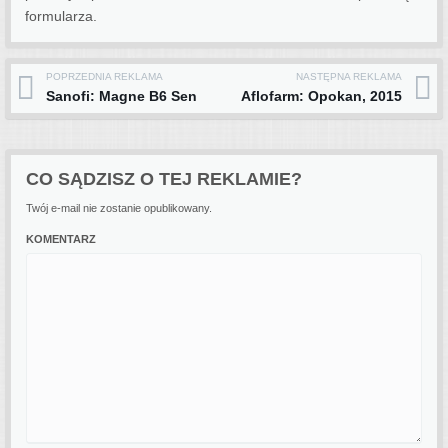
formularza.
POPRZEDNIA REKLAMA
NASTĘPNA REKLAMA
Post navigation
Sanofi: Magne B6 Sen
Aflofarm: Opokan, 2015
CO SĄDZISZ O TEJ REKLAMIE?
Twój e-mail nie zostanie opublikowany.
KOMENTARZ