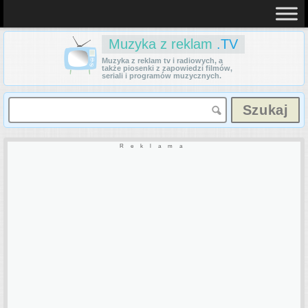
Muzyka z reklam
.TV
Muzyka z reklam tv i radiowych, a
także piosenki z zapowiedzi filmów,
seriali i programów muzycznych.
Reklama