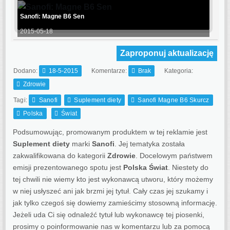
Sanofi: Magne B6 Sen
2015-05-18
Zaproponuj aktualizację
Dodano:
18-5-2015
Komentarze:
Brak
Kategoria:
Zdrowie
Tagi:
Sanofi
Suplement diety
Sanofi Magne B6 Skurcz
Polska
Świat
Podsumowując, promowanym produktem w tej reklamie jest
Suplement diety
marki
Sanofi
. Jej tematyka została
zakwalifikowana do kategorii
Zdrowie
. Docelowym państwem
emisji prezentowanego spotu jest
Polska Świat
.
Niestety do
tej chwili nie wiemy kto jest wykonawcą utworu, który możemy
w niej usłyszeć ani jak brzmi jej tytuł. Cały czas jej szukamy i
jak tylko czegoś się dowiemy zamieścimy stosowną informację.
Jeżeli uda Ci się odnaleźć tytuł lub wykonawcę tej piosenki,
prosimy o poinformowanie nas w komentarzu lub za pomocą