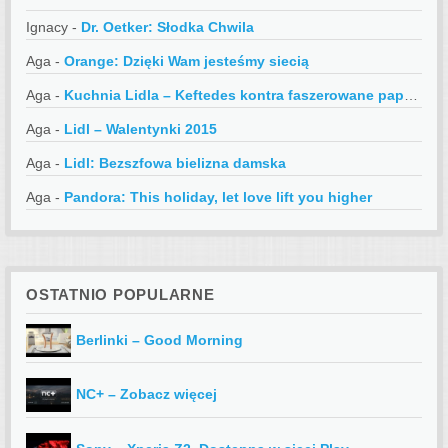
Ignacy
-
Dr. Oetker: Słodka Chwila
Aga
-
Orange: Dzięki Wam jesteśmy siecią
Aga
-
Kuchnia Lidla – Keftedes kontra faszerowane papryczki
Aga
-
Lidl – Walentynki 2015
Aga
-
Lidl: Bezszfowa bielizna damska
Aga
-
Pandora: This holiday, let love lift you higher
OSTATNIO POPULARNE
Berlinki – Good Morning
NC+ – Zobacz więcej