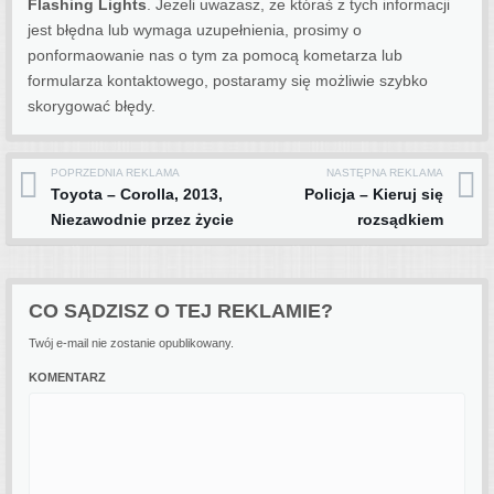
Flashing Lights
. Jeżeli uważasz, że któraś z tych informacji
jest błędna lub wymaga uzupełnienia, prosimy o
ponformaowanie nas o tym za pomocą kometarza lub
formularza kontaktowego, postaramy się możliwie szybko
skorygować błędy.
POPRZEDNIA REKLAMA
NASTĘPNA REKLAMA
Post navigation
Toyota – Corolla, 2013,
Policja – Kieruj się
Niezawodnie przez życie
rozsądkiem
CO SĄDZISZ O TEJ REKLAMIE?
Twój e-mail nie zostanie opublikowany.
KOMENTARZ