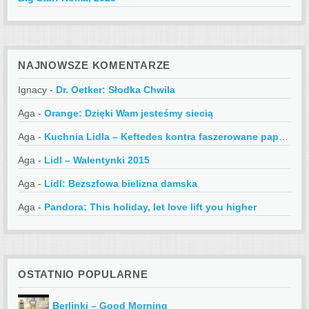
NAJNOWSZE KOMENTARZE
Ignacy
-
Dr. Oetker: Słodka Chwila
Aga
-
Orange: Dzięki Wam jesteśmy siecią
Aga
-
Kuchnia Lidla – Keftedes kontra faszerowane papryczki
Aga
-
Lidl – Walentynki 2015
Aga
-
Lidl: Bezszfowa bielizna damska
Aga
-
Pandora: This holiday, let love lift you higher
OSTATNIO POPULARNE
Berlinki – Good Morning