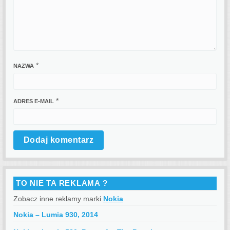
*
NAZWA
*
ADRES E-MAIL
TO NIE TA REKLAMA ?
Zobacz inne reklamy marki
Nokia
Nokia – Lumia 930, 2014