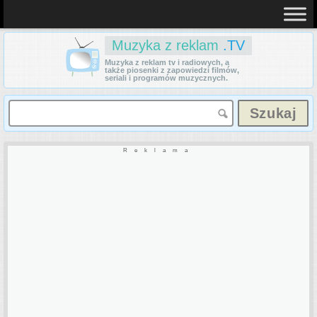
Muzyka z reklam
.TV
Muzyka z reklam tv i radiowych, a
także piosenki z zapowiedzi filmów,
seriali i programów muzycznych.
Reklama