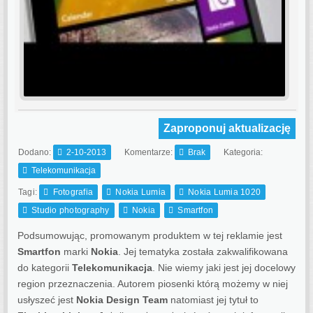
Zaproponuj aktualizację
Dodano:
2-10-2013
Komentarze:
Brak
Kategoria:
Telekomunikacja
Tagi:
Fotografia
Nokia Lumia
Nokia Lumia 1020
Studio photography
Nokia
Smartfon
Podsumowując, promowanym produktem w tej reklamie jest
Smartfon
marki
Nokia
. Jej tematyka została zakwalifikowana
do kategorii
Telekomunikacja
. Nie wiemy jaki jest jej docelowy
region przeznaczenia.
Autorem piosenki którą możemy w niej
usłyszeć jest
Nokia Design Team
natomiast jej tytuł to