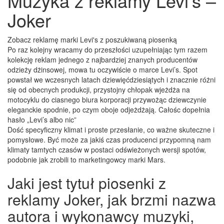
Muzyka z reklamy Levi’s –
Joker
Zobacz reklamę marki Levi's z poszukiwaną piosenką
Po raz kolejny wracamy do przeszłości uzupełniając tym razem
kolekcję reklam jednego z najbardziej znanych producentów
odzieży dżinsowej, mowa tu oczywiście o marce Levi’s. Spot
powstał we wczesnych latach dziewięćdziesiątych i znacznie różni
się od obecnych produkcji, przystojny chłopak wjeżdża na
motocyklu do ciasnego biura korporacji przywożąc dziewczynie
eleganckie spodnie, po czym oboje odjeżdżają. Całośc dopełnia
hasło „Levi’s albo nic”
Dość specyficzny klimat i proste przesłanie, co ważne skuteczne i
pomysłowe. Być może za jakiś czas producenci przypomną nam
klimaty tamtych czasów w postaci odświeżonych wersji spotów,
podobnie jak zrobili to marketingowcy marki Mars.
Jaki jest tytuł piosenki z
reklamy Joker, jak brzmi nazwa
autora i wykonawcy muzyki,