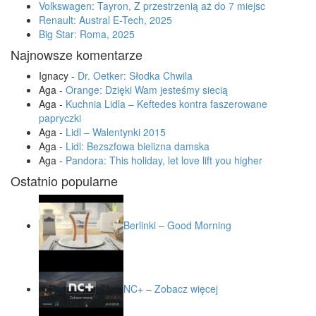
Volkswagen: Tayron, Z przestrzenią aż do 7 miejsc
Renault: Austral E-Tech, 2025
Big Star: Roma, 2025
Najnowsze komentarze
Ignacy
-
Dr. Oetker: Słodka Chwila
Aga
-
Orange: Dzięki Wam jesteśmy siecią
Aga
-
Kuchnia Lidla – Keftedes kontra faszerowane
papryczki
Aga
-
Lidl – Walentynki 2015
Aga
-
Lidl: Bezszfowa bielizna damska
Aga
-
Pandora: This holiday, let love lift you higher
Ostatnio popularne
Berlinki – Good Morning
NC+ – Zobacz więcej