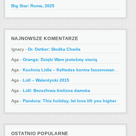
Big Star: Roma, 2025
NAJNOWSZE KOMENTARZE
Ignacy
-
Dr. Oetker: Słodka Chwila
Aga
-
Orange: Dzięki Wam jesteśmy siecią
Aga
-
Kuchnia Lidla – Keftedes kontra faszerowane papryczki
Aga
-
Lidl – Walentynki 2015
Aga
-
Lidl: Bezszfowa bielizna damska
Aga
-
Pandora: This holiday, let love lift you higher
OSTATNIO POPULARNE