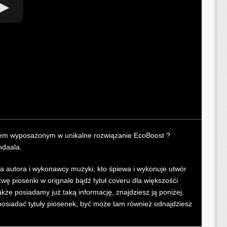
kiem wyposażonym w unikalne rozwiązanie EcoBoost ?
ndaala.
zwa autora i wykonawcy muzyki, kto śpiewa i wykonuje utwór
 piosenki w orignale bądź tytuł coveru dla większośći
kże posiadamy już taką informację, znajdziesz ją poniżej.
posiadać tytuły piosenek, być może tam również odnajdziesz