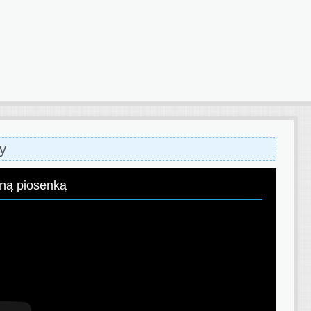
y
aną piosenką