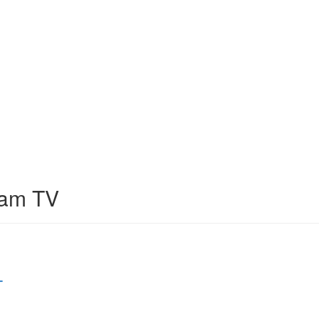
lam TV
–