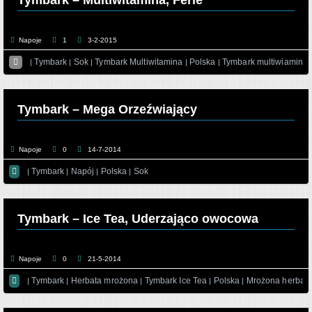
Tymbark – Multiwitamina, Ferie
Napoje
1
3-2-2015

Tymbark
Sok
Tymbark Multiwitamina
Polska
Tymbark multiwiamina
|
|
|
|
|
Tymbark – Mega Orzeźwiający
Napoje
0
14-7-2014

Tymbark
Napój
Polska
Sok
|
|
|
|
Tymbark – Ice Tea, Uderzająco owocowa
Napoje
0
21-5-2014

Tymbark
Herbata mrożona
Tymbark Ice Tea
Polska
Mrożona herbat
|
|
|
|
|