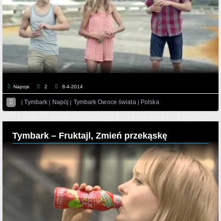
Napoje
2
8-4-2014

Tymbark
Napój
Tymbark Owoce świata
Polska
|
|
|
|
Tymbark – Fruktajl, Zmień przekąskę