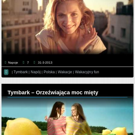
Napoje
7
31-3-2013

Tymbark
Napój
Polska
Wakacje
Wakacyjny fun
|
|
|
|
|
Tymbark – Orzeźwiająca moc mięty