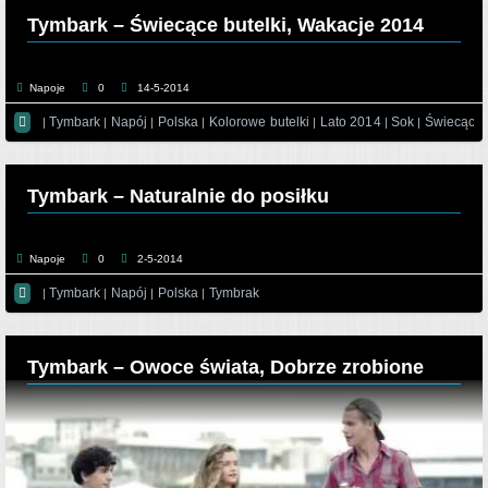
Tymbark – Świecące butelki, Wakacje 2014
Napoje
0
14-5-2014

Tymbark
Napój
Polska
Kolorowe butelki
Lato 2014
Sok
Świecące 
|
|
|
|
|
|
|
Tymbark – Naturalnie do posiłku
Napoje
0
2-5-2014

Tymbark
Napój
Polska
Tymbrak
|
|
|
|
Tymbark – Owoce świata, Dobrze zrobione