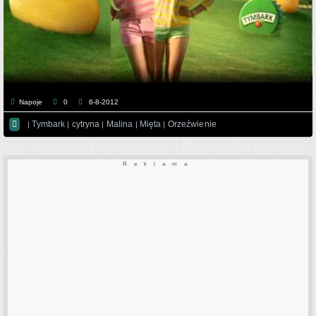
Napoje
0
6-8-2012

Tymbark
cytryna
Malina
Mięta
Orzeźwienie
|
|
|
|
|
Reklama