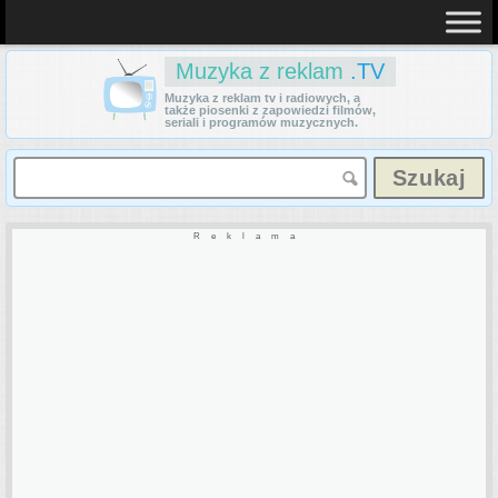
Muzyka z reklam
.TV
Muzyka z reklam tv i radiowych, a
także piosenki z zapowiedzi filmów,
seriali i programów muzycznych.
Reklama