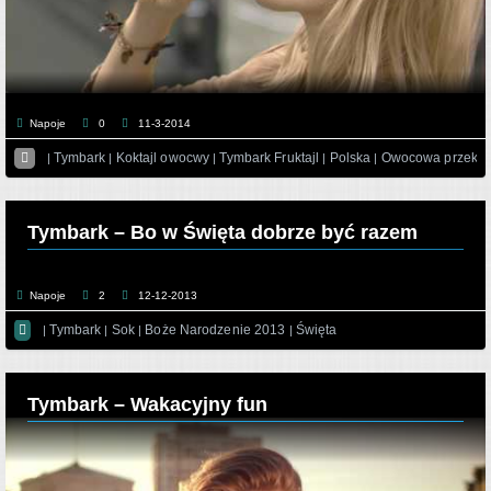
Napoje
0
11-3-2014

Tymbark
Koktajl owocwy
Tymbark Fruktajl
Polska
Owocowa przeką
|
|
|
|
|
Tymbark – Bo w Święta dobrze być razem
Napoje
2
12-12-2013

Tymbark
Sok
Boże Narodzenie 2013
Święta
|
|
|
|
Tymbark – Wakacyjny fun