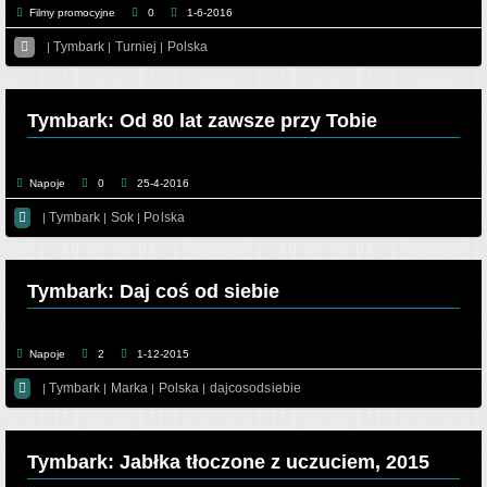
Filmy promocyjne
0
1-6-2016

Tymbark
Turniej
Polska
|
|
|
Tymbark: Od 80 lat zawsze przy Tobie
Napoje
0
25-4-2016

Tymbark
Sok
Polska
|
|
|
Tymbark: Daj coś od siebie
Napoje
2
1-12-2015

Tymbark
Marka
Polska
dajcosodsiebie
|
|
|
|
Tymbark: Jabłka tłoczone z uczuciem, 2015