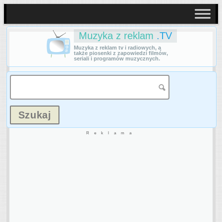
Muzyka z reklam
.TV
Muzyka z reklam tv i radiowych, a
także piosenki z zapowiedzi filmów,
seriali i programów muzycznych.
Reklama