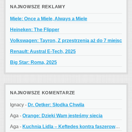
NAJNOWSZE REKLAMY
Miele: Once a Miele, Always a Miele
Heineken: The Flipper
Volkswagen: Tayron, Z przestrzenią aż do 7 miejsc
Renault: Austral E-Tech, 2025
Big Star: Roma, 2025
NAJNOWSZE KOMENTARZE
Ignacy
-
Dr. Oetker: Słodka Chwila
Aga
-
Orange: Dzięki Wam jesteśmy siecią
Aga
-
Kuchnia Lidla – Keftedes kontra faszerowane papryczki