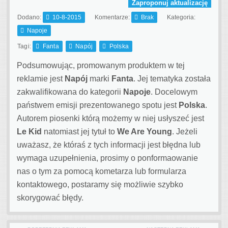
Zaproponuj aktualizację
Dodano:
10-8-2015
Komentarze:
Brak
Kategoria:
Napoje
Tagi:
Fanta
Napój
Polska
Podsumowując, promowanym produktem w tej
reklamie jest
Napój
marki
Fanta
. Jej tematyka została
zakwalifikowana do kategorii
Napoje
. Docelowym
państwem emisji prezentowanego spotu jest
Polska
.
Autorem piosenki którą możemy w niej usłyszeć jest
Le Kid
natomiast jej tytuł to
We Are Young
. Jeżeli
uważasz, że któraś z tych informacji jest błędna lub
wymaga uzupełnienia, prosimy o ponformaowanie
nas o tym za pomocą kometarza lub formularza
kontaktowego, postaramy się możliwie szybko
skorygować błędy.