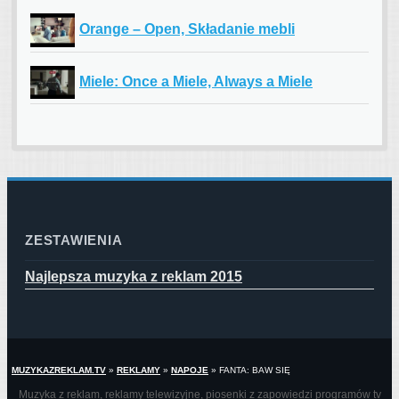
Orange – Open, Składanie mebli
Miele: Once a Miele, Always a Miele
ZESTAWIENIA
Najlepsza muzyka z reklam 2015
MUZYKAZREKLAM.TV
»
REKLAMY
»
NAPOJE
»
FANTA: BAW SIĘ
Muzyka z reklam, reklamy telewizyjne, piosenki z zapowiedzi programów tv