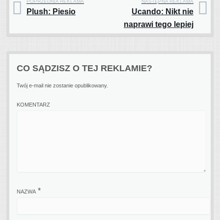
POPRZEDNIA REKLAMA
NASTĘPNA REKLAMA
Plush: Piesio
Ucando: Nikt nie
Post navigation
naprawi tego lepiej
CO SĄDZISZ O TEJ REKLAMIE?
Twój e-mail nie zostanie opublikowany.
KOMENTARZ
*
NAZWA