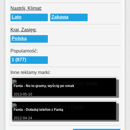
Nastrój, Klimat:
Lato
Zabawa
Kraj, Zasięg:
Polska
Popularność:
1 (877)
Inne reklamy marki:
Fanta - No to gramy, wyścig po smak
2013-05-10
Fanta - Doładuj telefon z Fantą
2012-04-24