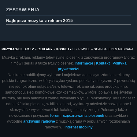
ZESTAWIENIA
Najlepsza muzyka z reklam 2015
MUZYKAZREKLAM.TV
»
REKLAMY
»
KOSMETYKI
»
RIMMEL – SCANDALEYES MASCARA
Muzyka z reklam, reklamy telewizyjne, piosenki z zapowiedzi programów tv oraz
filmów i seriali a także tytuły piosenek.
Informacje
|
Kontakt
|
Polityka
prywatności
Na stronie publikujemy wybrane i najciekawsze naszym zdaniem reklamy
polskie i zagraniczne, w których wykorzystano podkłady muzyczne. Z pewnością
nie jednokrotnie oglądała/eś w telewizji reklamę jakiegoś produktu - np.
samochodu, sieci komórkowej czy kosmetyków, w której pojawiła się świetna
muzyka, nie było natomiast żadnej wzmianki o tytule i wykonawcy. Teraz możesz
odnaleźć taką piosenkę w kilka sekund, wystarczy odwiedzić naszą stronę i
skorzystać z wyszukiwarki lub katalogu tematycznego. Polecamy także
nowoczesne i przyjazne
forum rozpoznawania piosenek
oraz szybkie i
wygodne
archiwum radiowe
z muzyką graną w popularnych rozgłośniach
radowych. |
Internet mobilny