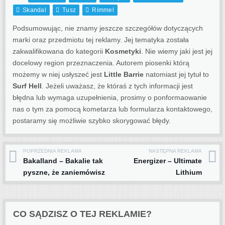
Skandal
Tusz
Rimmel
Podsumowując, nie znamy jeszcze szczegółów dotyczących
marki oraz przedmiotu tej reklamy. Jej tematyka została
zakwalifikowana do kategorii
Kosmetyki
. Nie wiemy jaki jest jej
docelowy region przeznaczenia.
Autorem piosenki którą
możemy w niej usłyszeć jest
Little Barrie
natomiast jej tytuł to
Surf Hell
. Jeżeli uważasz, że któraś z tych informacji jest
błędna lub wymaga uzupełnienia, prosimy o ponformaowanie
nas o tym za pomocą kometarza lub formularza kontaktowego,
postaramy się możliwie szybko skorygować błędy.
POPRZEDNIA REKLAMA
NASTĘPNA REKLAMA
Post navigation
Bakalland – Bakalie tak
Energizer – Ultimate
pyszne, że zaniemówisz
Lithium
CO SĄDZISZ O TEJ REKLAMIE?