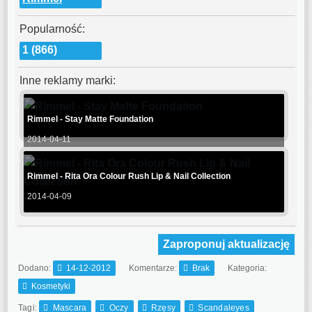
Popularność:
1 (866)
Inne reklamy marki:
Rimmel - Stay Matte Foundation
2014-04-11
Rimmel - Rita Ora Colour Rush Lip & Nail Collection
2014-04-09
Zaproponuj aktualizację
Dodano:
14-12-2012
Komentarze:
Brak
Kategoria:
Kosmetyki
Tagi:
Mascara
Oczy
Rzęsy
Scandaleyes