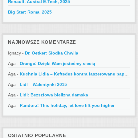
Renault: Austral E-Tech, 2025
Big Star: Roma, 2025
NAJNOWSZE KOMENTARZE
Ignacy
-
Dr. Oetker: Słodka Chwila
Aga
-
Orange: Dzięki Wam jesteśmy siecią
Aga
-
Kuchnia Lidla – Keftedes kontra faszerowane papryczki
Aga
-
Lidl – Walentynki 2015
Aga
-
Lidl: Bezszfowa bielizna damska
Aga
-
Pandora: This holiday, let love lift you higher
OSTATNIO POPULARNE