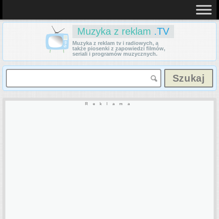
Muzyka z reklam
.TV
Muzyka z reklam tv i radiowych, a
także piosenki z zapowiedzi filmów,
seriali i programów muzycznych.
Reklama