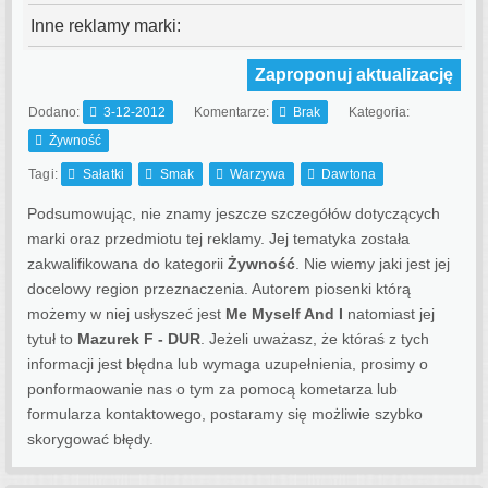
Inne reklamy marki:
Zaproponuj aktualizację
Dodano:
3-12-2012
Komentarze:
Brak
Kategoria:
Żywność
Tagi:
Sałatki
Smak
Warzywa
Dawtona
Podsumowując, nie znamy jeszcze szczegółów dotyczących
marki oraz przedmiotu tej reklamy. Jej tematyka została
zakwalifikowana do kategorii
Żywność
. Nie wiemy jaki jest jej
docelowy region przeznaczenia.
Autorem piosenki którą
możemy w niej usłyszeć jest
Me Myself And I
natomiast jej
tytuł to
Mazurek F - DUR
. Jeżeli uważasz, że któraś z tych
informacji jest błędna lub wymaga uzupełnienia, prosimy o
ponformaowanie nas o tym za pomocą kometarza lub
formularza kontaktowego, postaramy się możliwie szybko
skorygować błędy.