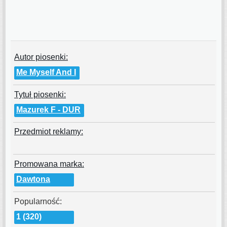
Autor piosenki:
Me Myself And I
Tytuł piosenki:
Mazurek F - DUR
Przedmiot reklamy:
Promowana marka:
Dawtona
Popularność:
1 (320)