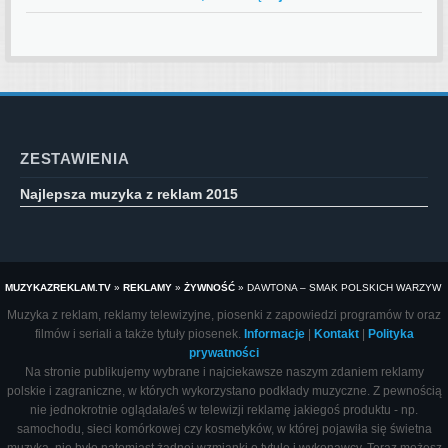
ZESTAWIENIA
Najlepsza muzyka z reklam 2015
MUZYKAZREKLAM.TV
»
REKLAMY
»
ŻYWNOŚĆ
»
DAWTONA – SMAK POLSKICH WARZYW
Muzyka z reklam, reklamy telewizyjne, piosenki z zapowiedzi programów tv oraz
filmów i seriali a także tytuły piosenek.
Informacje
|
Kontakt
|
Polityka
prywatności
Na stronie publikujemy wybrane i najciekawsze naszym zdaniem reklamy
polskie i zagraniczne, w których wykorzystano podkłady muzyczne. Z pewnością
nie jednokrotnie oglądała/eś w telewizji reklamę jakiegoś produktu - np.
samochodu, sieci komórkowej czy kosmetyków, w której pojawiła się świetna