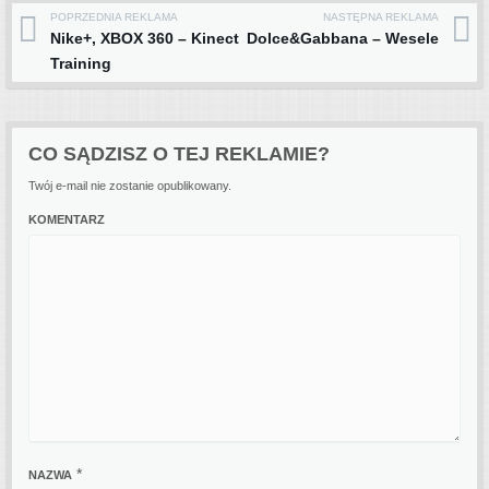
POPRZEDNIA REKLAMA
NASTĘPNA REKLAMA
Post navigation
Nike+, XBOX 360 – Kinect
Dolce&Gabbana – Wesele
Training
CO SĄDZISZ O TEJ REKLAMIE?
Twój e-mail nie zostanie opublikowany.
KOMENTARZ
*
NAZWA