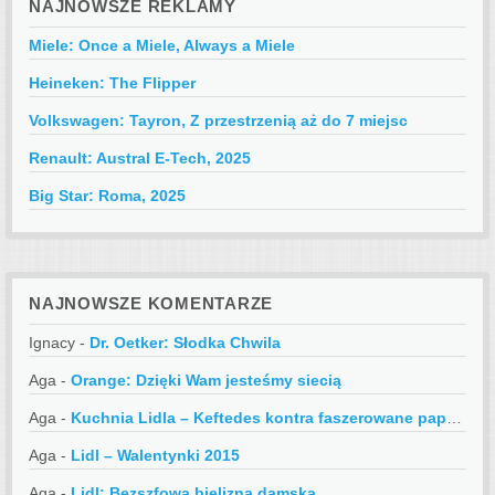
NAJNOWSZE REKLAMY
Miele: Once a Miele, Always a Miele
Heineken: The Flipper
Volkswagen: Tayron, Z przestrzenią aż do 7 miejsc
Renault: Austral E-Tech, 2025
Big Star: Roma, 2025
NAJNOWSZE KOMENTARZE
Ignacy
-
Dr. Oetker: Słodka Chwila
Aga
-
Orange: Dzięki Wam jesteśmy siecią
Aga
-
Kuchnia Lidla – Keftedes kontra faszerowane papryczki
Aga
-
Lidl – Walentynki 2015
Aga
-
Lidl: Bezszfowa bielizna damska