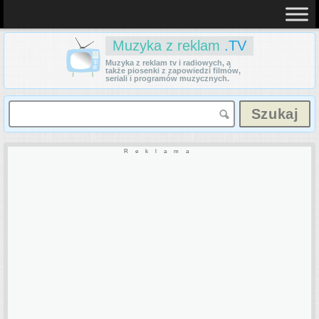
Muzyka z reklam
.TV
Muzyka z reklam tv i radiowych, a
także piosenki z zapowiedzi filmów,
seriali i programów muzycznych.
Reklama