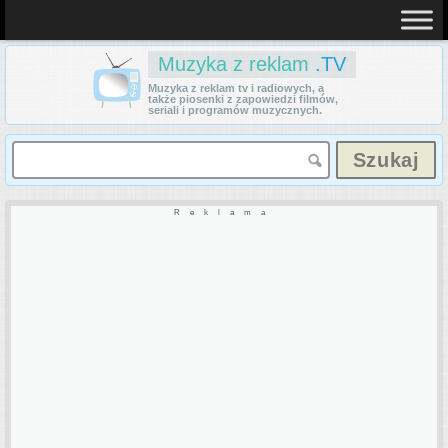
Muzyka z reklam
.TV
Muzyka z reklam tv i radiowych, a
także piosenki z zapowiedzi filmów,
seriali i programów muzycznych.
Reklama