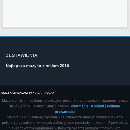
ZESTAWIENIA
Najlepsza muzyka z reklam 2015
MUZYKAZREKLAM.TV
»
ASAP ROCKY
Muzyka z reklam, reklamy telewizyjne, piosenki z zapowiedzi programów tv oraz
filmów i seriali a także tytuły piosenek.
Informacje
|
Kontakt
|
Polityka
prywatności
Na stronie publikujemy wybrane i najciekawsze naszym zdaniem reklamy
polskie i zagraniczne, w których wykorzystano podkłady muzyczne. Z pewnością
nie jednokrotnie oglądała/eś w telewizji reklamę jakiegoś produktu - np.