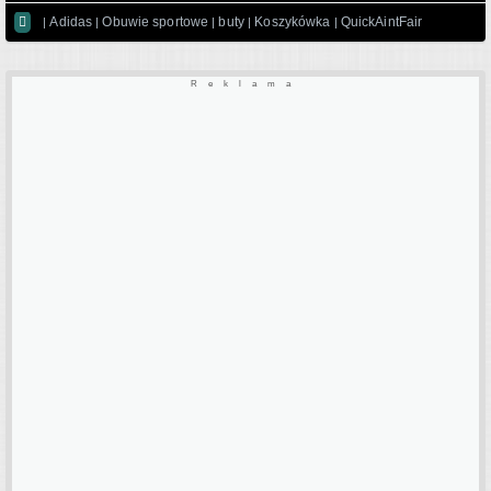

Adidas
Obuwie sportowe
buty
Koszykówka
QuickAintFair
|
|
|
|
|
Reklama