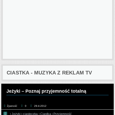
CIASTKA - MUZYKA Z REKLAM TV
Jeżyki – Poznaj przyjemność totalną
Żywność
0
29-4-2012

Jeżyki
ciasteczka
Ciastka
Przyjemność
|
|
|
|