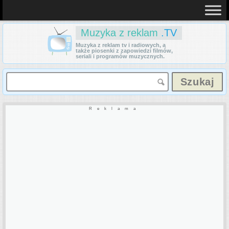
Muzyka z reklam
.TV
Muzyka z reklam tv i radiowych, a
także piosenki z zapowiedzi filmów,
seriali i programów muzycznych.
Reklama