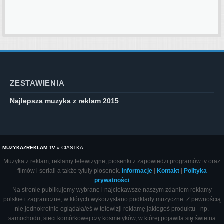
ZESTAWIENIA
Najlepsza muzyka z reklam 2015
MUZYKAZREKLAM.TV
»
CIASTKA
Muzyka z reklam, reklamy telewizyjne, piosenki z zapowiedzi programów tv oraz
filmów i seriali a także tytuły piosenek.
Informacje
|
Kontakt
|
Polityka
prywatności
Na stronie publikujemy wybrane i najciekawsze naszym zdaniem reklamy
polskie i zagraniczne, w których wykorzystano podkłady muzyczne. Z pewnością
nie jednokrotnie oglądała/eś w telewizji reklamę jakiegoś produktu - np.
samochodu, sieci komórkowej czy kosmetyków, w której pojawiła się świetna