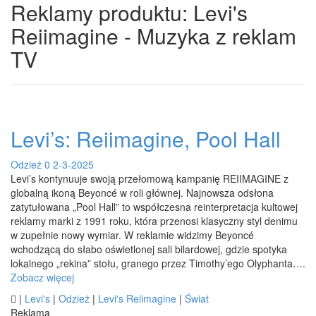
Reklamy produktu: Levi's
Reiimagine - Muzyka z reklam
TV
Levi’s: Reiimagine, Pool Hall
Odzież
0
2-3-2025
Levi’s kontynuuje swoją przełomową kampanię REIIMAGINE z
globalną ikoną Beyoncé w roli głównej. Najnowsza odsłona
zatytułowana „Pool Hall” to współczesna reinterpretacja kultowej
reklamy marki z 1991 roku, która przenosi klasyczny styl denimu
w zupełnie nowy wymiar. W reklamie widzimy Beyoncé
wchodzącą do słabo oświetlonej sali bilardowej, gdzie spotyka
lokalnego „rekina” stołu, granego przez Timothy’ego Olyphanta….
Zobacz więcej

|
Levi's
|
Odzież
|
Levi's Reiimagine
|
Świat
Reklama