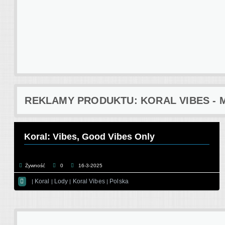
REKLAMY PRODUKTU: KORAL VIBES - 
Koral: Vibes, Good Vibes Only
Żywność
0
16-3-2025

Koral
Lody
Koral Vibes
Polska
|
|
|
|