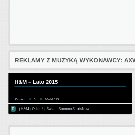
REKLAMY Z MUZYKĄ WYKONAWCY: AXWE
H&M – Lato 2015
Odzież
0
30-4-2015

H&M
Odzież
Świat
SummerStartsNow
|
|
|
|