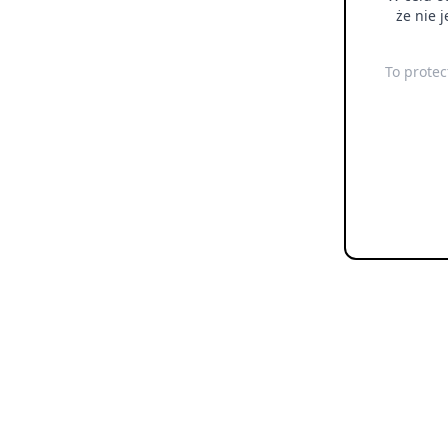
że nie 
To protec