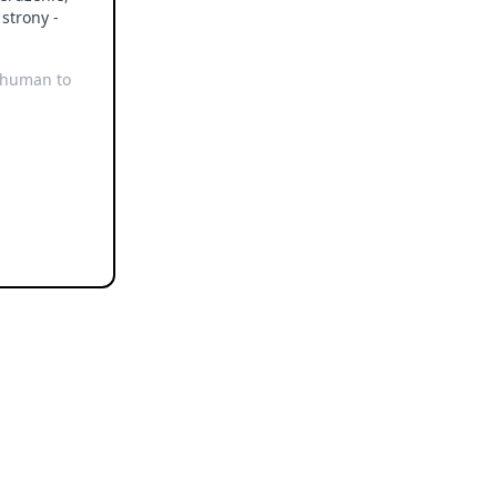
strony -
e human to