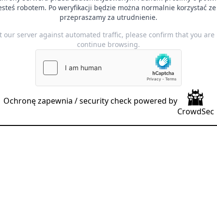
jesteś robotem. Po weryfikacji będzie można normalnie korzystać ze 
przepraszamy za utrudnienie.
t our server against automated traffic, please confirm that you ar
continue browsing.
Ochronę zapewnia / security check powered by
CrowdSec