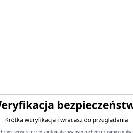
eryfikacja bezpieczeńst
Krótka weryfikacja i wracasz do przeglądania
chrony serwera przed zautomatyzowanym ruchem prosimy o potwi