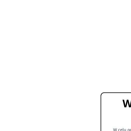
W
W celu o