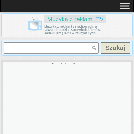
Muzyka z reklam
.TV
Muzyka z reklam tv i radiowych, a
także piosenki z zapowiedzi filmów,
seriali i programów muzycznych.
Reklama