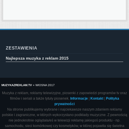
ZESTAWIENIA
Najlepsza muzyka z reklam 2015
MUZYKAZREKLAM.TV
»
WIOSNA 2017
Muzyka z reklam, reklamy telewizyjne, piosenki z zapowiedzi programów tv oraz
filmów i seriali a także tytuły piosenek.
Informacje
|
Kontakt
|
Polityka
prywatności
Na stronie publikujemy wybrane i najciekawsze naszym zdaniem reklamy
polskie i zagraniczne, w których wykorzystano podkłady muzyczne. Z pewnością
nie jednokrotnie oglądała/eś w telewizji reklamę jakiegoś produktu - np.
samochodu, sieci komórkowej czy kosmetyków, w której pojawiła się świetna