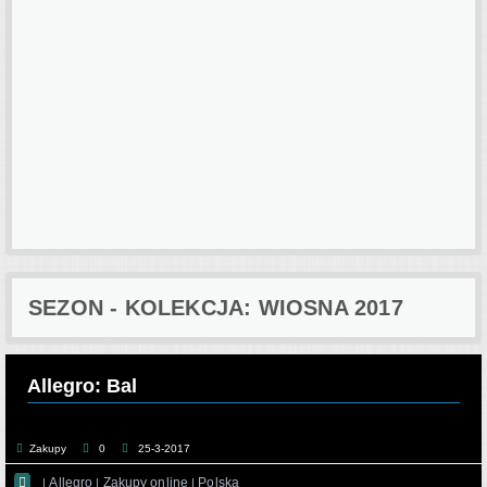
SEZON - KOLEKCJA: WIOSNA 2017
Allegro: Bal
Zakupy
0
25-3-2017

Allegro
Zakupy online
Polska
|
|
|