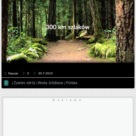
Napoje
0
30-7-2015

Żywiec zdrój
Woda źródlana
Polska
|
|
|
Reklama