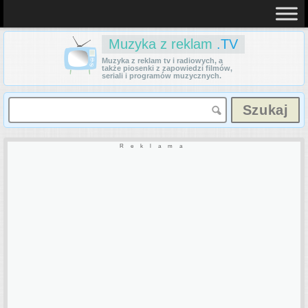
Muzyka z reklam
.TV
Muzyka z reklam tv i radiowych, a
także piosenki z zapowiedzi filmów,
seriali i programów muzycznych.
Reklama