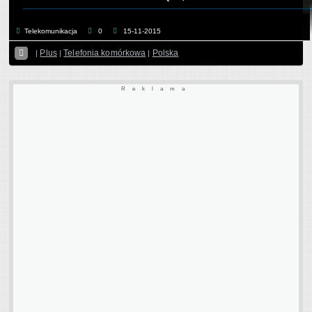
Telekomunikacja
0
15-11-2015

Plus
Telefonia komórkowa
Polska
|
|
|
Reklama