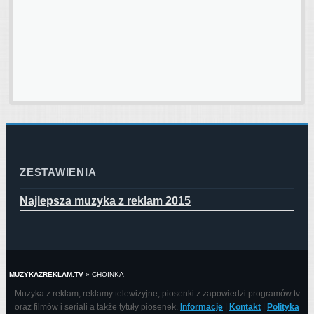
ZESTAWIENIA
Najlepsza muzyka z reklam 2015
MUZYKAZREKLAM.TV
»
CHOINKA
Muzyka z reklam, reklamy telewizyjne, piosenki z zapowiedzi programów tv
oraz filmów i seriali a także tytuły piosenek.
Informacje
|
Kontakt
|
Polityka