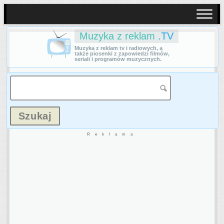
Muzyka z reklam
.TV
Muzyka z reklam tv i radiowych, a
także piosenki z zapowiedzi filmów,
seriali i programów muzycznych.
Reklama