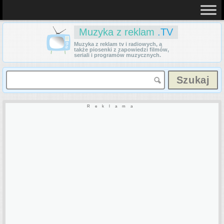
Muzyka z reklam
.TV
Muzyka z reklam tv i radiowych, a
także piosenki z zapowiedzi filmów,
seriali i programów muzycznych.
Reklama