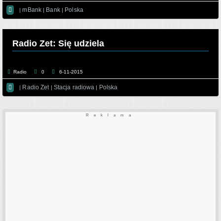

mBank
Bank
Polska
|
|
|
Radio Zet: Się udziela
Radio
0
6-11-2015

Radio Zet
Stacja radiowa
Polska
|
|
|
Reklama