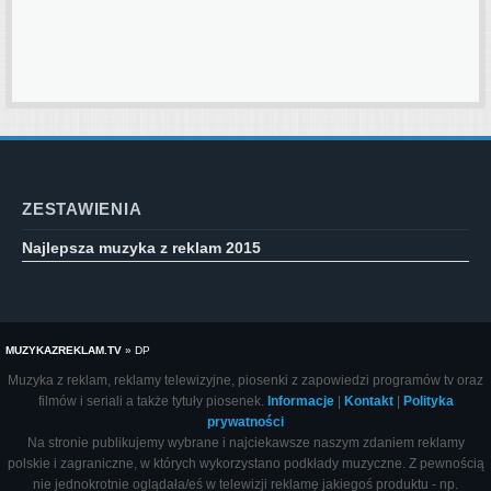
ZESTAWIENIA
Najlepsza muzyka z reklam 2015
MUZYKAZREKLAM.TV
»
DP
Muzyka z reklam, reklamy telewizyjne, piosenki z zapowiedzi programów tv oraz
filmów i seriali a także tytuły piosenek.
Informacje
|
Kontakt
|
Polityka
prywatności
Na stronie publikujemy wybrane i najciekawsze naszym zdaniem reklamy
polskie i zagraniczne, w których wykorzystano podkłady muzyczne. Z pewnością
nie jednokrotnie oglądała/eś w telewizji reklamę jakiegoś produktu - np.