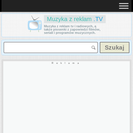
Muzyka z reklam
.TV
Muzyka z reklam tv i radiowych, a
także piosenki z zapowiedzi filmów,
seriali i programów muzycznych.
Reklama