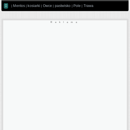

Mentos
kosiarki
Owce
pastwisko
Pole
Trawa
|
|
|
|
|
|
Reklama