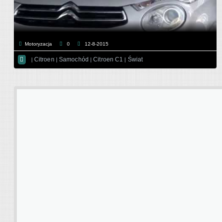
Motoryzacja
0
12-8-2015

Citroen
Samochód
Citroen C1
Świat
|
|
|
|