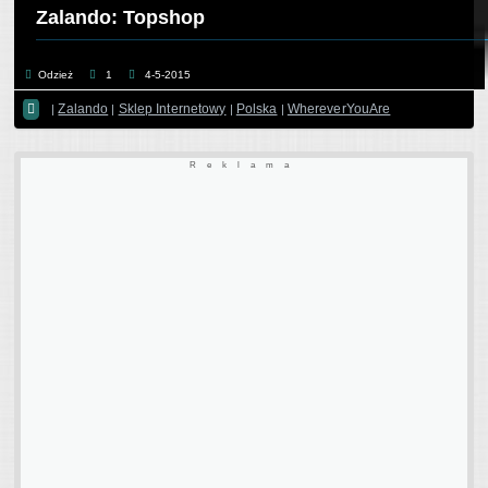
Zalando: Topshop
Odzież
1
4-5-2015

Zalando
Sklep Internetowy
Polska
WhereverYouAre
|
|
|
|
Reklama