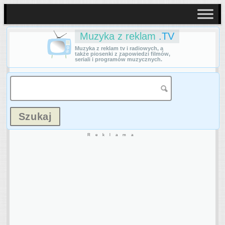
Muzyka z reklam
.TV
Muzyka z reklam tv i radiowych, a
także piosenki z zapowiedzi filmów,
seriali i programów muzycznych.
Reklama