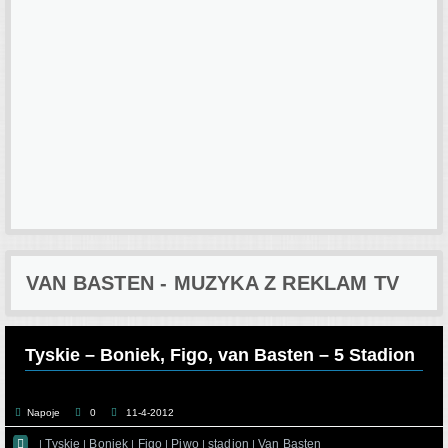
VAN BASTEN - MUZYKA Z REKLAM TV
Tyskie – Boniek, Figo, van Basten – 5 Stadion
Napoje
0
11-4-2012

Tyskie
Boniek
Figo
Piwo
stadion
Van Basten
|
|
|
|
|
|