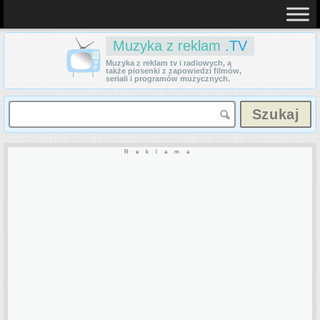
Muzyka z reklam
.TV
Muzyka z reklam tv i radiowych, a
także piosenki z zapowiedzi filmów,
seriali i programów muzycznych.
Reklama