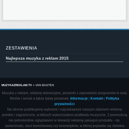
ZESTAWIENIA
Najlepsza muzyka z reklam 2015
MUZYKAZREKLAM.TV
»
VAN BASTEN
Muzyka z reklam, reklamy telewizyjne, piosenki z zapowiedzi programów tv oraz
filmów i seriali a także tytuły piosenek.
Informacje
|
Kontakt
|
Polityka
prywatności
Na stronie publikujemy wybrane i najciekawsze naszym zdaniem reklamy
polskie i zagraniczne, w których wykorzystano podkłady muzyczne. Z pewnością
nie jednokrotnie oglądała/eś w telewizji reklamę jakiegoś produktu - np.
samochodu, sieci komórkowej czy kosmetyków, w której pojawiła się świetna