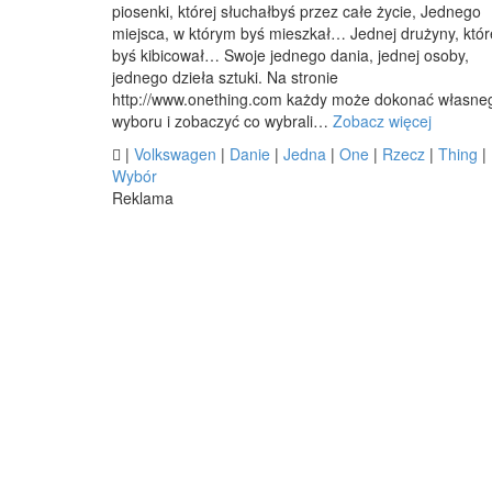
piosenki, której słuchałbyś przez całe życie, Jednego
miejsca, w którym byś mieszkał… Jednej drużyny, któr
byś kibicował… Swoje jednego dania, jednej osoby,
jednego dzieła sztuki. Na stronie
http://www.onething.com każdy może dokonać własne
wyboru i zobaczyć co wybrali…
Zobacz więcej

|
Volkswagen
|
Danie
|
Jedna
|
One
|
Rzecz
|
Thing
|
Wybór
Reklama