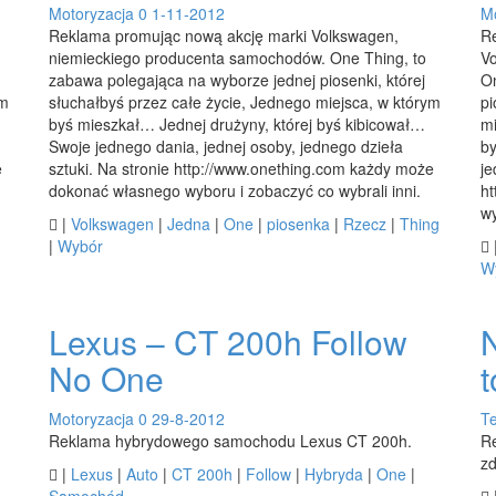
Motoryzacja
0
1-11-2012
Mo
Reklama promując nową akcję marki Volkswagen,
R
niemieckiego producenta samochodów. One Thing, to
V
zabawa polegająca na wyborze jednej piosenki, której
On
ym
słuchałbyś przez całe życie, Jednego miejsca, w którym
pi
byś mieszkał… Jednej drużyny, której byś kibicował…
mi
Swoje jednego dania, jednej osoby, jednego dzieła
by
e
sztuki. Na stronie http://www.onething.com każdy może
je
dokonać własnego wyboru i zobaczyć co wybrali inni.
h
wy

|
Volkswagen
|
Jedna
|
One
|
piosenka
|
Rzecz
|
Thing
|
Wybór

W
Lexus – CT 200h Follow
No One
Motoryzacja
0
29-8-2012
Te
Reklama hybrydowego samochodu Lexus CT 200h.
Re
zd

|
Lexus
|
Auto
|
CT 200h
|
Follow
|
Hybryda
|
One
|