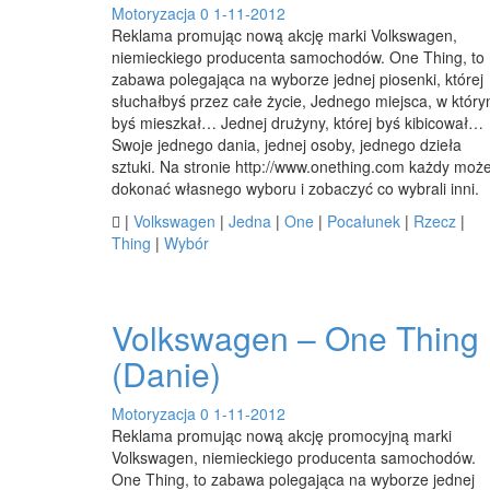
Motoryzacja
0
1-11-2012
Reklama promując nową akcję marki Volkswagen,
niemieckiego producenta samochodów. One Thing, to
zabawa polegająca na wyborze jednej piosenki, której
słuchałbyś przez całe życie, Jednego miejsca, w któr
byś mieszkał… Jednej drużyny, której byś kibicował…
Swoje jednego dania, jednej osoby, jednego dzieła
sztuki. Na stronie http://www.onething.com każdy moż
dokonać własnego wyboru i zobaczyć co wybrali inni.

|
Volkswagen
|
Jedna
|
One
|
Pocałunek
|
Rzecz
|
Thing
|
Wybór
Volkswagen – One Thing
(Danie)
Motoryzacja
0
1-11-2012
Reklama promując nową akcję promocyjną marki
Volkswagen, niemieckiego producenta samochodów.
One Thing, to zabawa polegająca na wyborze jednej