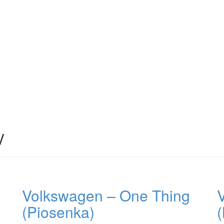
V
Volkswagen – One Thing
(Piosenka)
(