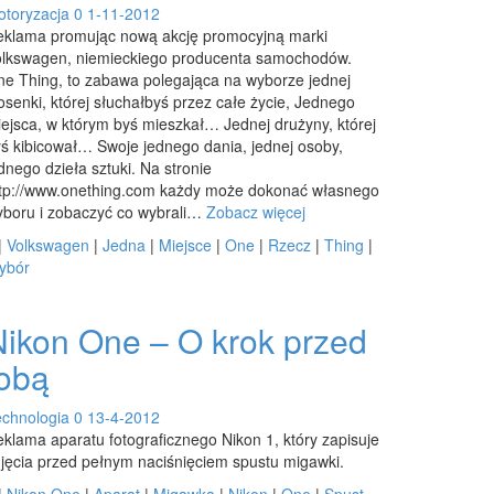
toryzacja
0
1-11-2012
eklama promując nową akcję promocyjną marki
olkswagen, niemieckiego producenta samochodów.
e Thing, to zabawa polegająca na wyborze jednej
osenki, której słuchałbyś przez całe życie, Jednego
ejsca, w którym byś mieszkał… Jednej drużyny, której
ś kibicował… Swoje jednego dania, jednej osoby,
dnego dzieła sztuki. Na stronie
ttp://www.onething.com każdy może dokonać własnego
boru i zobaczyć co wybrali…
Zobacz więcej
|
Volkswagen
|
Jedna
|
Miejsce
|
One
|
Rzecz
|
Thing
|
ybór
Nikon One – O krok przed
tobą
chnologia
0
13-4-2012
klama aparatu fotograficznego Nikon 1, który zapisuje
jęcia przed pełnym naciśnięciem spustu migawki.