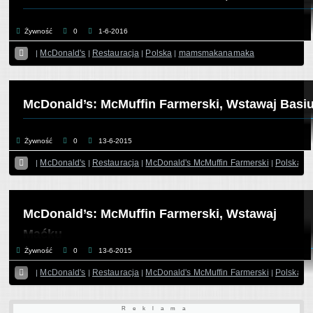
Żywność
0
1-6-2016

McDonald's
Restauracja
Polska
mamsmakanamaka
|
|
|
|
McDonald’s: McMuffin Farmerski, Wstawaj Basi
Żywność
0
13-6-2015

McDonald's
Restauracja
McDonald's McMuffin Farmerski
Polska
|
|
|
|
|
McDonald’s: McMuffin Farmerski, Wstawaj
Maćku
Żywność
0
13-6-2015

McDonald's
Restauracja
McDonald's McMuffin Farmerski
Polska
|
|
|
|
|
Reklama