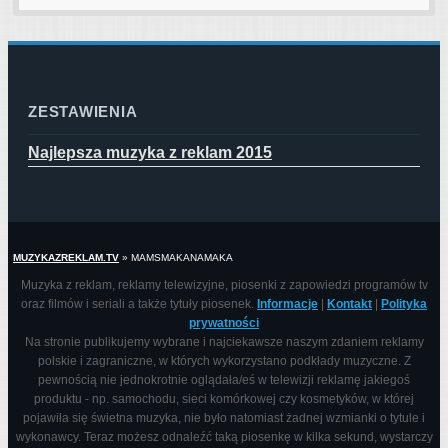
ZESTAWIENIA
Najlepsza muzyka z reklam 2015
MUZYKAZREKLAM.TV
»
MAMSMAKANAMAKA
Muzyka z reklam, reklamy telewizyjne, piosenki z zapowiedzi programów tv
oraz filmów i seriali a także tytuły piosenek.
Informacje
|
Kontakt
|
Polityka
prywatności
Na stronie publikujemy wybrane i najciekawsze naszym zdaniem reklamy
polskie i zagraniczne, w których wykorzystano podkłady muzyczne. Z
pewnością nie jednokrotnie oglądała/eś w telewizji reklamę jakiegoś
produktu - np. samochodu, sieci komórkowej czy kosmetyków, w której
pojawiła się świetna muzyka, nie było natomiast żadnej wzmianki o tytule i
wykonawcy. Teraz możesz odnaleźć taką piosenkę w kilka sekund, wystarczy