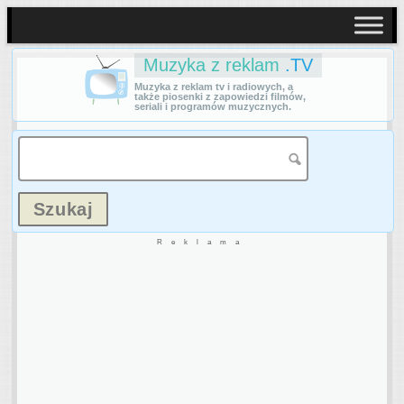
Muzyka z reklam
.TV
Muzyka z reklam tv i radiowych, a
także piosenki z zapowiedzi filmów,
seriali i programów muzycznych.
Reklama