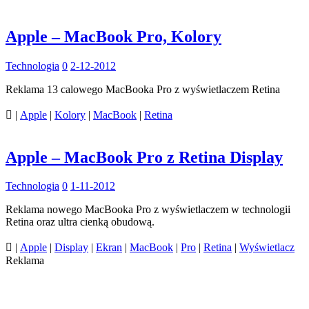
Apple – MacBook Pro, Kolory
Technologia
0
2-12-2012
Reklama 13 calowego MacBooka Pro z wyświetlaczem Retina

|
Apple
|
Kolory
|
MacBook
|
Retina
Apple – MacBook Pro z Retina Display
Technologia
0
1-11-2012
Reklama nowego MacBooka Pro z wyświetlaczem w technologii
Retina oraz ultra cienką obudową.

|
Apple
|
Display
|
Ekran
|
MacBook
|
Pro
|
Retina
|
Wyświetlacz
Reklama