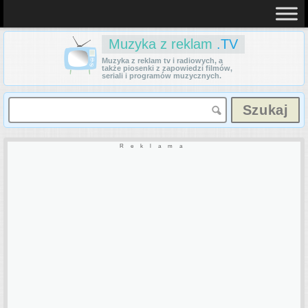
Muzyka z reklam
.TV
Muzyka z reklam tv i radiowych, a
także piosenki z zapowiedzi filmów,
seriali i programów muzycznych.
Reklama