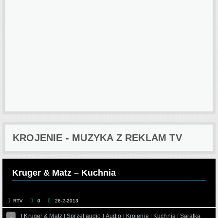
KROJENIE - MUZYKA Z REKLAM TV
Kruger & Matz – Kuchnia
RTV
0
28-2-2013

Kruger & Matz
Sprzęt audio
Audio
Krojenie
Kuchnia
Sałatka
|
|
|
|
|
|