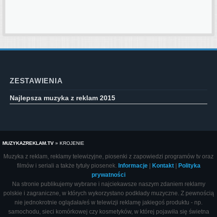
ZESTAWIENIA
Najlepsza muzyka z reklam 2015
MUZYKAZREKLAM.TV
»
KROJENIE
Muzyka z reklam, reklamy telewizyjne, piosenki z zapowiedzi programów tv oraz
filmów i seriali a także tytuły piosenek.
Informacje
|
Kontakt
|
Polityka
prywatności
Na stronie publikujemy wybrane i najciekawsze naszym zdaniem reklamy
polskie i zagraniczne, w których wykorzystano podkłady muzyczne. Z pewnością
nie jednokrotnie oglądała/eś w telewizji reklamę jakiegoś produktu - np.
samochodu, sieci komórkowej czy kosmetyków, w której pojawiła się świetna