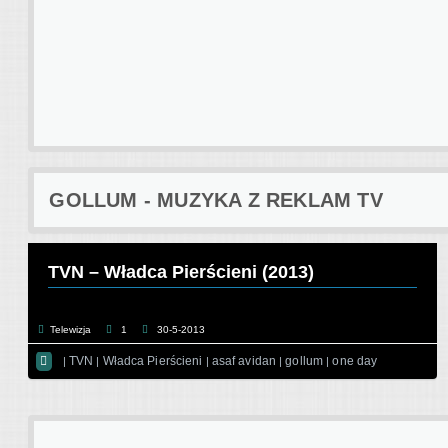
GOLLUM - MUZYKA Z REKLAM TV
TVN – Władca Pierścieni (2013)
Telewizja
1
30-5-2013

TVN
Władca Pierścieni
asaf avidan
gollum
one day
|
|
|
|
|