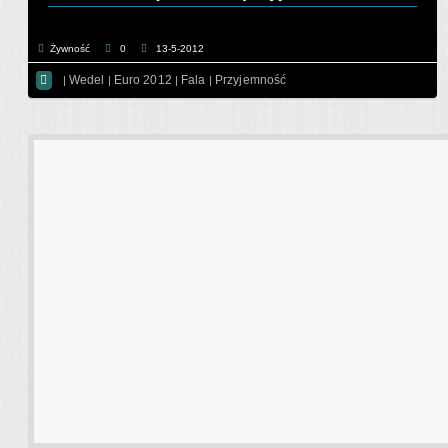
Żywność
0
13-5-2012

Wedel
Euro 2012
Fala
Przyjemność
|
|
|
|