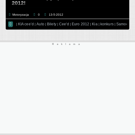
2012!
Motoryzacja
0
13-5-2012

KIA cee’d
Auto
Bilety
Cee'd
Euro 2012
Kia
konkurs
Samochód
|
|
|
|
|
|
|
|
Reklama