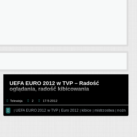
UEFA EURO 2012 w TVP – Radość
oglądania, radość kibicowania
Telewizja
2
17-5-2012

UEFA EURO 2012 w TVP
Euro 2012
kibice
mistrzostwa
nożna
Pił
|
|
|
|
|
|