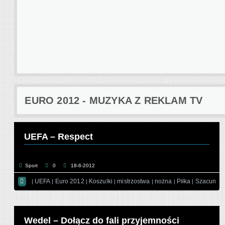
EURO 2012 - MUZYKA Z REKLAM TV
UEFA – Respect
Sport
0
18-6-2012

UEFA
Euro 2012
Koszulki
mistrzostwa
nożna
Piłka
Szacunek
|
|
|
|
|
|
|
Wedel – Dołącz do fali przyjemności