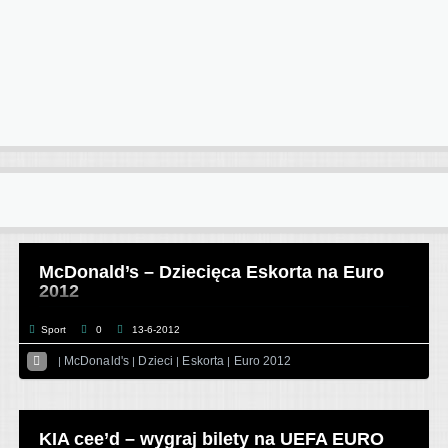
McDonald’s – Dziecięca Eskorta na Euro
2012
Sport
0
13-6-2012
Wymiana

McDonald's
Dzieci
Eskorta
Euro 2012
|
|
|
|
|
KIA cee’d – wygraj bilety na UEFA EURO