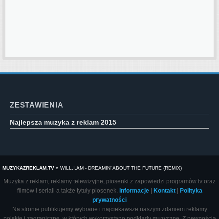
ZESTAWIENIA
Najlepsza muzyka z reklam 2015
MUZYKAZREKLAM.TV
»
WILL.I.AM - DREAMIN’ ABOUT THE FUTURE (REMIX)
Muzyka z reklam, reklamy telewizyjne, piosenki z zapowiedzi programów tv oraz
filmów i seriali a także tytuły piosenek.
Informacje
|
Kontakt
|
Polityka
prywatności
Na stronie publikujemy wybrane i najciekawsze naszym zdaniem reklamy
polskie i zagraniczne, w których wykorzystano podkłady muzyczne. Z pewnością