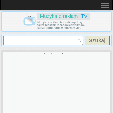
Muzyka z reklam
.TV
Muzyka z reklam tv i radiowych, a
także piosenki z zapowiedzi filmów,
seriali i programów muzycznych.
Reklama