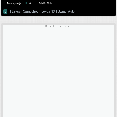
Motoryzacja
0
24-10-2014

Lexus
Samochód
Lexus NX
Świat
Auto
|
|
|
|
|
Reklama