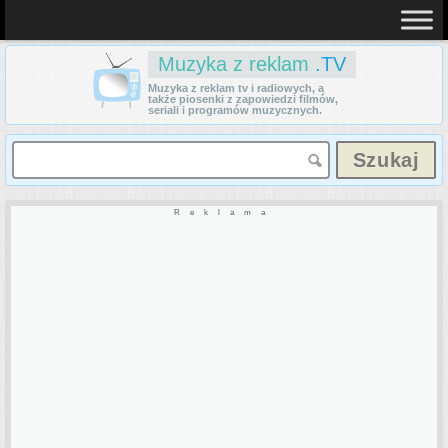
Muzyka z reklam
.TV
Muzyka z reklam tv i radiowych, a
także piosenki z zapowiedzi filmów,
seriali i programów muzycznych.
Reklama