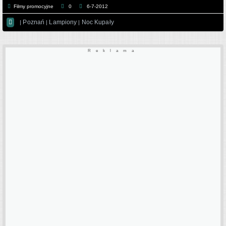
Filmy promocyjne
0
6-7-2012

Poznań
Lampiony
Noc Kupały
|
|
|
Reklama