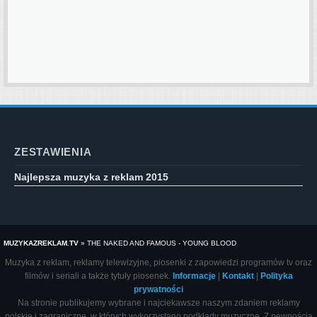
ZESTAWIENIA
Najlepsza muzyka z reklam 2015
MUZYKAZREKLAM.TV
»
THE NAKED AND FAMOUS - YOUNG BLOOD
Muzyka z reklam, reklamy telewizyjne, piosenki z zapowiedzi programów tv oraz
filmów i seriali a także tytuły piosenek.
Informacje
|
Kontakt
|
Polityka
prywatności
Na stronie publikujemy wybrane i najciekawsze naszym zdaniem reklamy
polskie i zagraniczne, w których wykorzystano podkłady muzyczne. Z pewnością