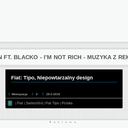
 FT. BLACKO - I'M NOT RICH - MUZYKA Z RE
Fiat: Tipo, Niepowtarzalny design
Motoryzacja
0
26-2-2016

Fiat
Samochód
Fiat Tipo
Polska
|
|
|
|
Reklama