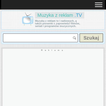
Muzyka z reklam
.TV
Muzyka z reklam tv i radiowych, a
także piosenki z zapowiedzi filmów,
seriali i programów muzycznych.
Reklama