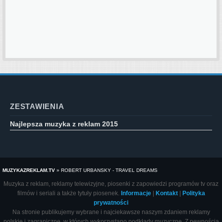
ZESTAWIENIA
Najlepsza muzyka z reklam 2015
MUZYKAZREKLAM.TV
»
ROBERT URBANSKY - TRAVEL DREAMS
Muzyka z reklam, reklamy telewizyjne, piosenki z zapowiedzi programów tv oraz
filmów i seriali a także tytuły piosenek.
Informacje
|
Kontakt
|
Polityka
prywatności
Na stronie publikujemy wybrane i najciekawsze naszym zdaniem reklamy
polskie i zagraniczne, w których wykorzystano podkłady muzyczne. Z pewnością