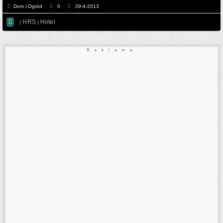
Dom i Ogród
0
29-4-2013

HRS
Hotel
|
|
Reklama