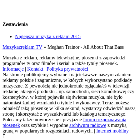
Zestawienia
Najlepsza muzyka z reklam 2015
Muzykazreklam.TV
»
Meghan Trainor - All About That Bass
Muzyka z reklam, reklamy telewizyjne, piosenki z zapowiedzi
programów tv oraz filmów i seriali a także tytuły piosenek.
Informacje
|
Kontakt
|
Polityka prywatności
Na stronie publikujemy wybrane i najciekawsze naszym zdaniem
reklamy polskie i zagraniczne, w których wykorzystano podkłady
muzyczne. Z pewnością nie jednokrotnie oglądała/eś w telewizji
reklamę jakiegoś produktu - np. samochodu, sieci komórkowej czy
kosmetyków, w której pojawiła się świetna muzyka, nie było
natomiast żadnej wzmianki o tytule i wykonawcy. Teraz możesz
odnaleźć taką piosenkę w kilka sekund, wystarczy odwiedzić naszą
stronę i skorzystać z wyszukiwarki lub katalogu tematycznego.
Polecamy także nowoczesne i przyjazne
forum rozpoznawania
piosenek
oraz szybkie i wygodne
archiwum radiowe
z muzyką
graną w popularnych rozgłośniach radowych. |
Internet mobilny