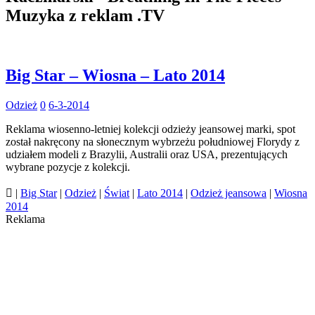
Muzyka z reklam .TV
Big Star – Wiosna – Lato 2014
Odzież
0
6-3-2014
Reklama wiosenno-letniej kolekcji odzieży jeansowej marki, spot
został nakręcony na słonecznym wybrzeżu południowej Florydy z
udziałem modeli z Brazylii, Australii oraz USA, prezentujących
wybrane pozycje z kolekcji.

|
Big Star
|
Odzież
|
Świat
|
Lato 2014
|
Odzież jeansowa
|
Wiosna
2014
Reklama