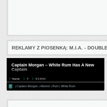
REKLAMY Z PIOSENKĄ: M.I.A. - DOUBL
Captain Morgan – White Rum Has A New
Captain
Napoje
0
6-2-2014

Captain Morgan
Alkohol
Rum
White Rum
|
|
|
|