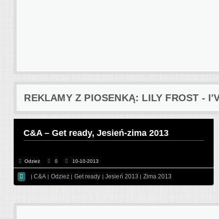
REKLAMY Z PIOSENKĄ: LILY FROST - I
C&A – Get ready, Jesień-zima 2013
Odzież
0
10-10-2013

C&A
Odzież
Get ready
Jesień 2013
Zima 2013
|
|
|
|
|