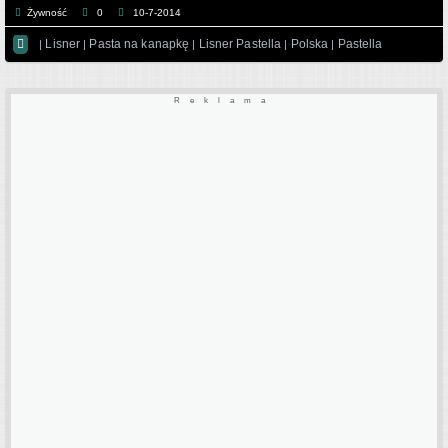
Żywność
0
10-7-2014

Lisner
Pasta na kanapkę
Lisner Pastella
Polska
Pastella
|
|
|
|
|
Reklama