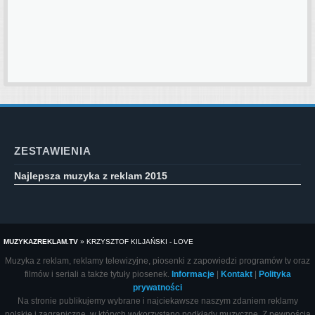
ZESTAWIENIA
Najlepsza muzyka z reklam 2015
MUZYKAZREKLAM.TV
»
KRZYSZTOF KILJAŃSKI - LOVE
Muzyka z reklam, reklamy telewizyjne, piosenki z zapowiedzi programów tv oraz
filmów i seriali a także tytuły piosenek.
Informacje
|
Kontakt
|
Polityka
prywatności
Na stronie publikujemy wybrane i najciekawsze naszym zdaniem reklamy
polskie i zagraniczne, w których wykorzystano podkłady muzyczne. Z pewnością