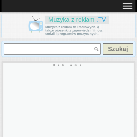
Muzyka z reklam
.TV
Muzyka z reklam tv i radiowych, a
także piosenki z zapowiedzi filmów,
seriali i programów muzycznych.
Reklama