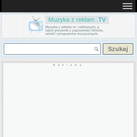
Muzyka z reklam
.TV
Muzyka z reklam tv i radiowych, a
także piosenki z zapowiedzi filmów,
seriali i programów muzycznych.
Reklama