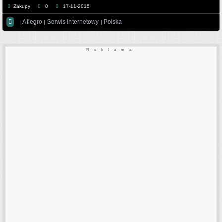
Zakupy
0
17-11-2015

Allegro
Serwis internetowy
Polska
|
|
|
Reklama