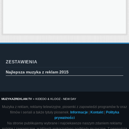
ZESTAWIENIA
Najlepsza muzyka z reklam 2015
MUZYKAZREKLAM.TV
»
KIDEDO & KLOOZ - NEW DAY
Muzyka z reklam, reklamy telewizyjne, piosenki z zapowiedzi programów tv oraz
filmów i seriali a także tytuły piosenek.
Informacje
|
Kontakt
|
Polityka
prywatności
Na stronie publikujemy wybrane i najciekawsze naszym zdaniem reklamy
polskie i zagraniczne, w których wykorzystano podkłady muzyczne. Z pewnością