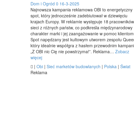
Dom i Ogród
0
16-3-2025
Najnowsza kampania reklamowa OBI to energetyczny
spot, który jednocześnie zadebiutował w dziewięciu
krajach Europy. W reklamie występuje 18 pracowników
sieci z różnych państw, co podkreśla międzynarodowy
charakter marki i jej zaangażowanie w pomoc klientom
Spot napędzany jest kultowym utworem zespołu Quee
który idealnie współgra z hasłem przewodnim kampani
„Z OBI nic Cię nie powstrzyma!”. Reklama…
Zobacz
więcej

|
Obi
|
Sieć marketów budowlanych
|
Polska
|
Świat
Reklama