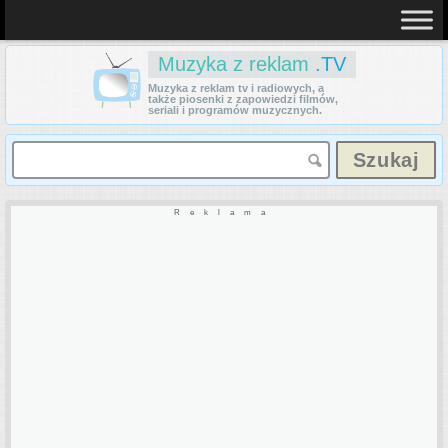
Muzyka z reklam
.TV
Muzyka z reklam tv i radiowych, a
także piosenki z zapowiedzi filmów,
seriali i programów muzycznych.
Reklama