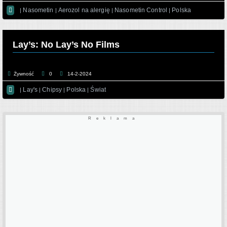

Nasometin
Aerozol na alergię
Nasometin Control
Polska
|
|
|
|
Lay’s: No Lay’s No Films
Żywność
0
14-2-2024

Lay's
Chipsy
Polska
Świat
|
|
|
|
Reklama