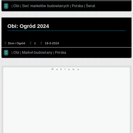

Obi
Sieć marketów budowlanych
Polska
Świat
|
|
|
|
Obi: Ogród 2024
Dom i Ogród
1
18-3-2024

Obi
Market budowlany
Polska
|
|
|
Reklama