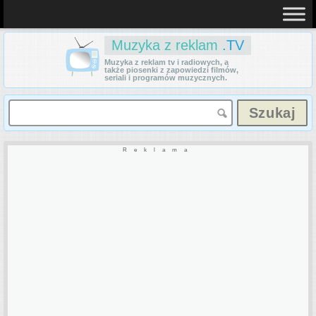
Muzyka z reklam
.TV
Muzyka z reklam tv i radiowych, a
także piosenki z zapowiedzi filmów,
seriali i programów muzycznych.
Reklama